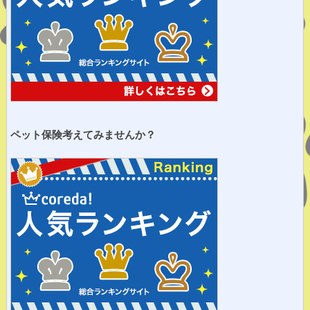
ペット保険考えてみませ
んか？