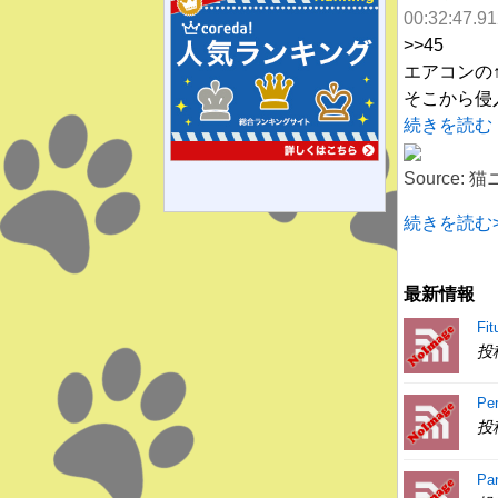
00:32:47.9
>>45
エアコンの
そこから侵
続きを読む
Source:
続きを読む>
最新情報
Fit
投
Pe
投
Pa