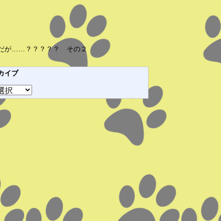
だが……？？？？？ その２
カイブ