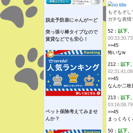
もぞもぞし
ガチな表情
脱走予防扉にゃんがーど
52：
以下、
突っ張り棒タイプなので
00:33:30.7
賃貸などでも安心！
>>45
怖いなw
212：
以下
02:31:41.0
>>45
なんか二枚
213：
以下
03:16:08.7
ペット保険考えてみませ
>>45
んか？
まっくろく
50：
以下、