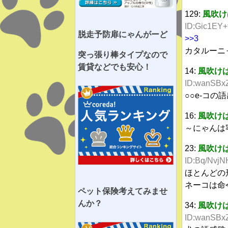
129:
風吹け
ID:Gic1EY+f
脱走予防扉にゃんがーど
>>3
カタルーニ
突っ張り棒タイプなので
賃貸などでも安心！
14:
風吹け
ID:wanSBx
○○e-コの
16:
風吹け
～にゃんは
23:
風吹け
ID:Bq/NvjN
ほとんどの
ネーコは命
ペット保険考えてみませ
んか？
34:
風吹け
ID:wanSBx