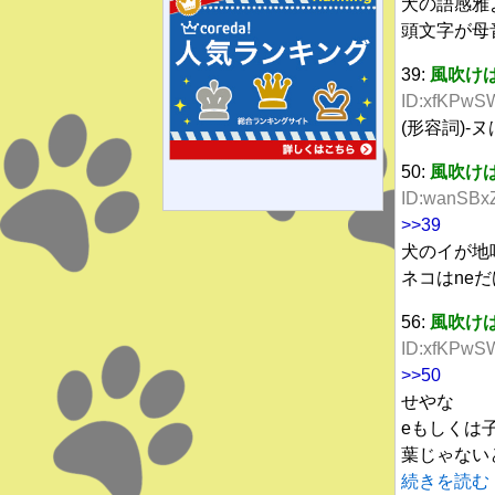
犬の語感雅
頭文字が母
39:
風吹け
ID:xfKPwSW
(形容詞)
50:
風吹け
ID:wanSBx
>>39
犬のイが地
ネコはne
56:
風吹け
ID:xfKPwSW
>>50
せやな
eもしくは
葉じゃない
続きを読む