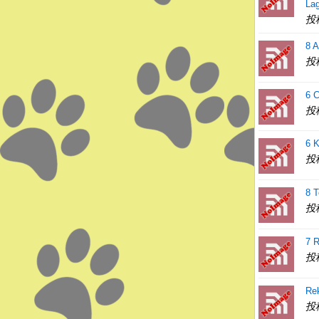
Lag
投
8 A
投
6 
投
6 K
投
8 T
投
7 R
投
Re
投