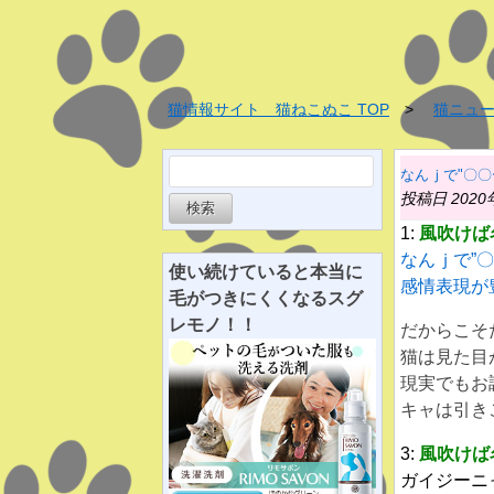
猫情報サイト 猫ねこぬこ TOP
猫ニュ
検
なんｊで"〇
索:
投稿日 2020
1:
風吹けば
なんｊで”
使い続けていると
本当に
感情表現が
毛がつきにくくなる
スグ
レ
モノ！！
だからこそ
猫は見た目
現実でもお
キャは引き
3:
風吹けば
ガイジーニ