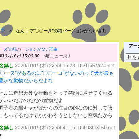
ース
なんｊで"〇〇ーヌ"の猫バージョンがない理由
アー
〇ーヌ"の猫バージョンがない理由
年10月16日 15:00:30 （猫ニュース）
ア
ー
名無し
2020/10/15(木) 22:44:15.23
ID:vTI5RVrZ0.net
カ
〇〇ーヌ”があるのに”〇〇ーコ”がないのって犬が最も
イ
豊かな動物だからだよな
ブ
たまに奇想天外な行動をとって笑顔にさせてくれる
がいいだけのただの置物だよ
調子者の陽キャが皆からの注目の的なのに対して陰
こもってるだけでかかわろうとしないし空気だから
名無し
2020/10/15(木) 22:44:41.15 ID:4O3blXtB0.net
ャ