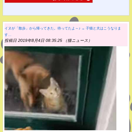
イヌが「散歩」から帰ってきた。待ってたよ～♪ → 子猫と犬はこうなりま
す…
投稿日 2019年8月4日 08:35:25 （猫ニュース）