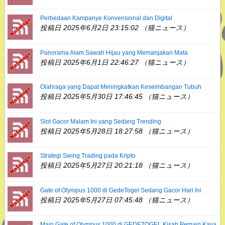
Perbedaan Kampanye Konvensional dan Digital
投稿日 2025年6月2日 23:15:02 （猫ニュース）
Panorama Alam Sawah Hijau yang Memanjakan Mata
投稿日 2025年6月1日 22:46:27 （猫ニュース）
Olahraga yang Dapat Meningkatkan Keseimbangan Tubuh
投稿日 2025年5月30日 17:46:45 （猫ニュース）
Slot Gacor Malam Ini yang Sedang Trending
投稿日 2025年5月28日 18:27:58 （猫ニュース）
Strategi Swing Trading pada Kripto
投稿日 2025年5月27日 20:21:18 （猫ニュース）
Gate of Olympus 1000 di GedeTogel Sedang Gacor Hari Ini
投稿日 2025年5月27日 07:45:48 （猫ニュース）
Main Gate of Olympus 1000 di GEDETOGEL Kisah Pemain Kaya