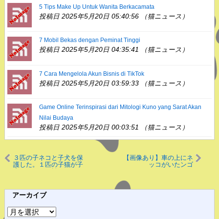
5 Tips Make Up Untuk Wanita Berkacamata
投稿日 2025年5月20日 05:40:56 （猫ニュース）
7 Mobil Bekas dengan Peminat Tinggi
投稿日 2025年5月20日 04:35:41 （猫ニュース）
7 Cara Mengelola Akun Bisnis di TikTok
投稿日 2025年5月20日 03:59:33 （猫ニュース）
Game Online Terinspirasi dari Mitologi Kuno yang Sarat Akan
Nilai Budaya
投稿日 2025年5月20日 00:03:51 （猫ニュース）
３匹の子ネコと子犬を保
【画像あり】車の上にネ
護した。１匹の子猫が子
ッコがいたンゴ
犬のそばから離れない →
やがて２匹は親友になり
ました…
アーカイブ
ア