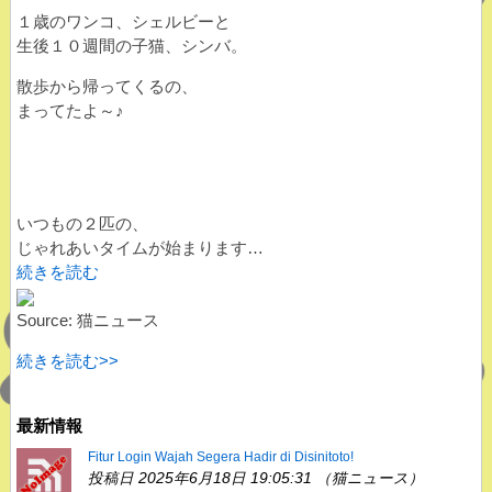
１歳のワンコ、シェルビーと
生後１０週間の子猫、シンバ。
散歩から帰ってくるの、
まってたよ～♪
いつもの２匹の、
じゃれあいタイムが始まります…
続きを読む
Source: 猫ニュース
続きを読む>>
最新情報
Fitur Login Wajah Segera Hadir di Disinitoto!
投稿日 2025年6月18日 19:05:31 （猫ニュース）