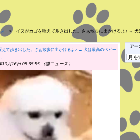
ース
イヌがカゴを咥えて歩き出した。さぁ散歩に出かけるよ♪ → 
アー
咥えて歩き出した。さぁ散歩に出かけるよ♪ → 犬は最高のベビー
ア
…
年10月16日 08:35:55 （猫ニュース）
ー
カ
イ
ブ