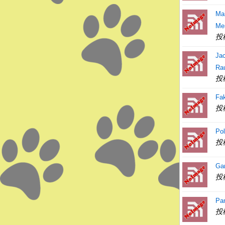
Ma
Me
投
Ja
Ra
投
Fa
投
Po
投
Gam
投
Pa
投