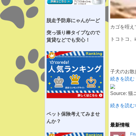
脱走予防扉にゃんがーど
カゴを咥え
突っ張り棒タイプなので
トコトコ、
賃貸などでも安心！
子犬のお散
続きを読む
Source:
続きを読む>
ペット保険考えてみませ
んか？
最新情報
Fit