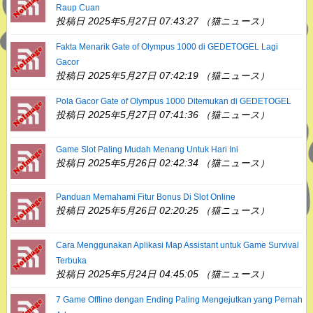
Raup Cuan
投稿日 2025年5月27日 07:43:27 （猫ニュース）
Fakta Menarik Gate of Olympus 1000 di GEDETOGEL Lagi
Gacor
投稿日 2025年5月27日 07:42:19 （猫ニュース）
Pola Gacor Gate of Olympus 1000 Ditemukan di GEDETOGEL
投稿日 2025年5月27日 07:41:36 （猫ニュース）
Game Slot Paling Mudah Menang Untuk Hari Ini
投稿日 2025年5月26日 02:42:34 （猫ニュース）
Panduan Memahami Fitur Bonus Di Slot Online
投稿日 2025年5月26日 02:20:25 （猫ニュース）
Cara Menggunakan Aplikasi Map Assistant untuk Game Survival
Terbuka
投稿日 2025年5月24日 04:45:05 （猫ニュース）
7 Game Offline dengan Ending Paling Mengejutkan yang Pernah