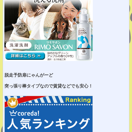
脱走予防扉にゃんがーど
突っ張り棒タイプなので賃貸などでも安心！