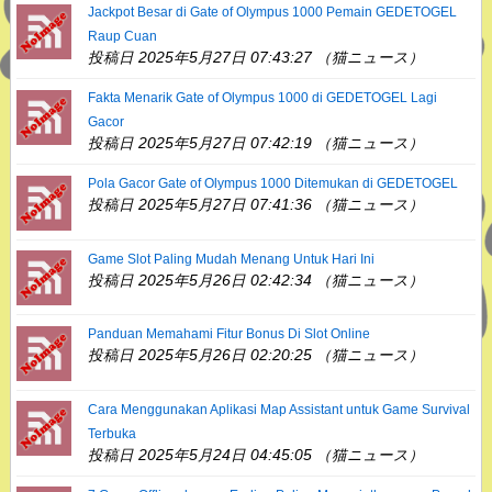
Jackpot Besar di Gate of Olympus 1000 Pemain GEDETOGEL
Raup Cuan
投稿日 2025年5月27日 07:43:27 （猫ニュース）
Fakta Menarik Gate of Olympus 1000 di GEDETOGEL Lagi
Gacor
投稿日 2025年5月27日 07:42:19 （猫ニュース）
Pola Gacor Gate of Olympus 1000 Ditemukan di GEDETOGEL
投稿日 2025年5月27日 07:41:36 （猫ニュース）
Game Slot Paling Mudah Menang Untuk Hari Ini
投稿日 2025年5月26日 02:42:34 （猫ニュース）
Panduan Memahami Fitur Bonus Di Slot Online
投稿日 2025年5月26日 02:20:25 （猫ニュース）
Cara Menggunakan Aplikasi Map Assistant untuk Game Survival
Terbuka
投稿日 2025年5月24日 04:45:05 （猫ニュース）