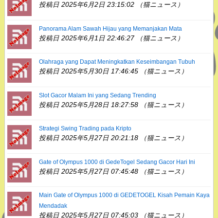
投稿日 2025年6月2日 23:15:02 （猫ニュース）
Panorama Alam Sawah Hijau yang Memanjakan Mata
投稿日 2025年6月1日 22:46:27 （猫ニュース）
Olahraga yang Dapat Meningkatkan Keseimbangan Tubuh
投稿日 2025年5月30日 17:46:45 （猫ニュース）
Slot Gacor Malam Ini yang Sedang Trending
投稿日 2025年5月28日 18:27:58 （猫ニュース）
Strategi Swing Trading pada Kripto
投稿日 2025年5月27日 20:21:18 （猫ニュース）
Gate of Olympus 1000 di GedeTogel Sedang Gacor Hari Ini
投稿日 2025年5月27日 07:45:48 （猫ニュース）
Main Gate of Olympus 1000 di GEDETOGEL Kisah Pemain Kaya
Mendadak
投稿日 2025年5月27日 07:45:03 （猫ニュース）