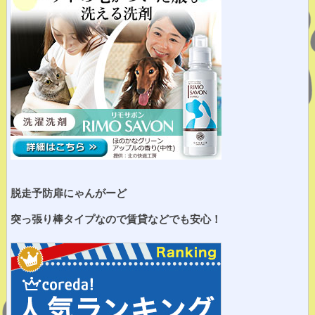
脱走予防扉にゃんがーど
突っ張り棒タイプなので賃貸などでも安心！