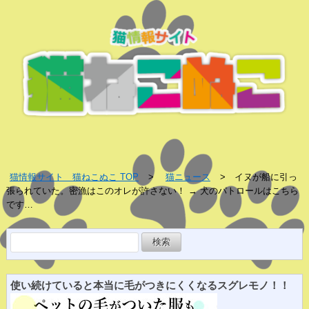
猫情報サイト 猫ねこぬこ TOP
猫ニュース
イヌが船に引っ
張られていた。密漁はこのオレが許さない！ → 犬のパトロールはこちら
です…
検
索:
使い続けていると
本当に
毛がつきにくくなる
スグレ
モノ！！