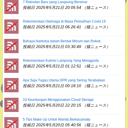
7 Rekrutan Baru yang Langsung Bersinar
投稿日 2025年5月21日 20:05:54 （猫ニュース）
Rekomendasi Olahraga di Masa Pemulihan Covid 19
投稿日 2025年5月21日 06:26:41 （猫ニュース）
Bahaya Narkoba dalam Bentuk Minum dan Rokok
投稿日 2025年5月21日 03:30:49 （猫ニュース）
Rekomendasi Kuliner Lampung Yang Menggoda
投稿日 2025年5月21日 01:12:51 （猫ニュース）
Apa Saja Tugas Utama DPR yang Sering Terabaikan
投稿日 2025年5月21日 00:18:10 （猫ニュース）
10 Keuntungan Menggunakan Cloud Storage
投稿日 2025年5月20日 22:20:15 （猫ニュース）
5 Tips Make Up Untuk Wanita Berkacamata
投稿日 2025年5月20日 05:40:56 （猫ニュース）