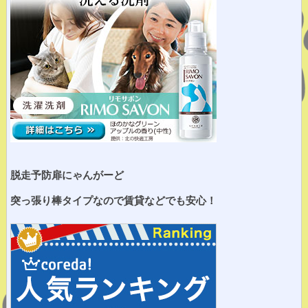
脱走予防扉にゃんがーど
突っ張り棒タイプなので賃貸などでも安心！