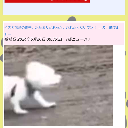
イヌと散歩の途中、水たまりがあった。汚れたくないワン！ → 犬、飛びま
す…
投稿日 2024年5月26日 08:35:21 （猫ニュース）