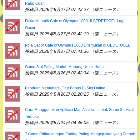
Raup Cuan
投稿日 2025年5月27日 07:43:27 （猫ニュース）
Fakta Menarik Gate of Olympus 1000 di GEDETOGEL Lagi
Gacor
投稿日 2025年5月27日 07:42:19 （猫ニュース）
Pola Gacor Gate of Olympus 1000 Ditemukan di GEDETOGEL
投稿日 2025年5月27日 07:41:36 （猫ニュース）
Game Slot Paling Mudah Menang Untuk Hari Ini
投稿日 2025年5月26日 02:42:34 （猫ニュース）
Panduan Memahami Fitur Bonus Di Slot Online
投稿日 2025年5月26日 02:20:25 （猫ニュース）
Cara Menggunakan Aplikasi Map Assistant untuk Game Survival
Terbuka
投稿日 2025年5月24日 04:45:05 （猫ニュース）
7 Game Offline dengan Ending Paling Mengejutkan yang Pernah