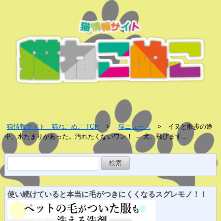
猫情報サイト 猫ねこぬこ TOP
猫ニュース
イヌと散歩の途
中、水たまりがあった。汚れたくないワン！ → 犬、飛びます…
検
索:
使い続けていると
本当に
毛がつきにくくなる
スグレ
モノ！！