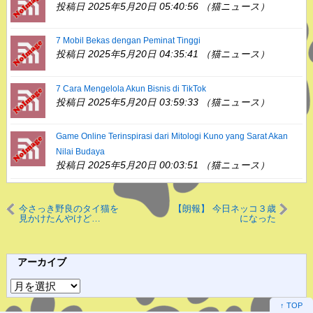
投稿日 2025年5月20日 05:40:56 （猫ニュース）
7 Mobil Bekas dengan Peminat Tinggi
投稿日 2025年5月20日 04:35:41 （猫ニュース）
7 Cara Mengelola Akun Bisnis di TikTok
投稿日 2025年5月20日 03:59:33 （猫ニュース）
Game Online Terinspirasi dari Mitologi Kuno yang Sarat Akan
Nilai Budaya
投稿日 2025年5月20日 00:03:51 （猫ニュース）
今さっき野良のタイ猫を
【朗報】 今日ネッコ３歳
見かけたんやけど…
になった
アーカイブ
ア
ー
↑ TOP