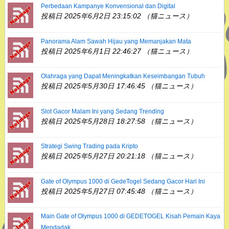
Perbedaan Kampanye Konvensional dan Digital
投稿日 2025年6月2日 23:15:02 （猫ニュース）
Panorama Alam Sawah Hijau yang Memanjakan Mata
投稿日 2025年6月1日 22:46:27 （猫ニュース）
Olahraga yang Dapat Meningkatkan Keseimbangan Tubuh
投稿日 2025年5月30日 17:46:45 （猫ニュース）
Slot Gacor Malam Ini yang Sedang Trending
投稿日 2025年5月28日 18:27:58 （猫ニュース）
Strategi Swing Trading pada Kripto
投稿日 2025年5月27日 20:21:18 （猫ニュース）
Gate of Olympus 1000 di GedeTogel Sedang Gacor Hari Ini
投稿日 2025年5月27日 07:45:48 （猫ニュース）
Main Gate of Olympus 1000 di GEDETOGEL Kisah Pemain Kaya
Mendadak