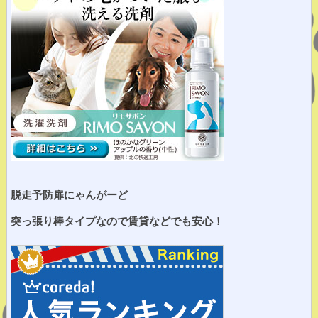
脱走予防扉にゃんがーど
突っ張り棒タイプなので賃貸などでも安心！