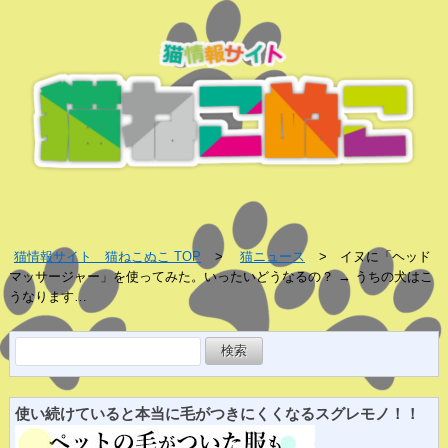
猫情報サイト 猫ねこぬこ TOP
猫ニュース
イヌに「ヘッド
マッサージャー」を使ってみた。いったいどうなるの？ → うちの犬はこ
うなります…
検
索:
使い続けていると
本当に
毛がつきにくくなる
スグレ
モノ！！