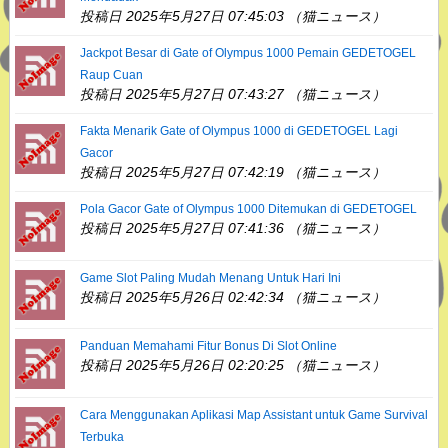
投稿日 2025年5月27日 07:45:03 （猫ニュース）
Jackpot Besar di Gate of Olympus 1000 Pemain GEDETOGEL
Raup Cuan
投稿日 2025年5月27日 07:43:27 （猫ニュース）
Fakta Menarik Gate of Olympus 1000 di GEDETOGEL Lagi
Gacor
投稿日 2025年5月27日 07:42:19 （猫ニュース）
Pola Gacor Gate of Olympus 1000 Ditemukan di GEDETOGEL
投稿日 2025年5月27日 07:41:36 （猫ニュース）
Game Slot Paling Mudah Menang Untuk Hari Ini
投稿日 2025年5月26日 02:42:34 （猫ニュース）
Panduan Memahami Fitur Bonus Di Slot Online
投稿日 2025年5月26日 02:20:25 （猫ニュース）
Cara Menggunakan Aplikasi Map Assistant untuk Game Survival
Terbuka