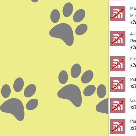
Ma
Me
投
Ja
Ra
投
Fa
投
Po
投
Gam
投
Pa
投