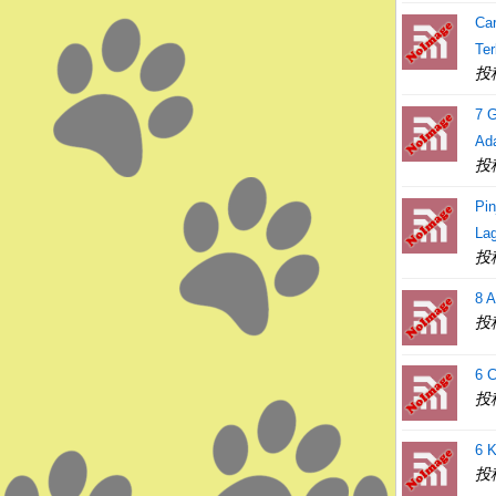
Ca
Te
投
7 G
Ad
投
Pi
Lag
投
8 A
投
6 
投
6 K
投