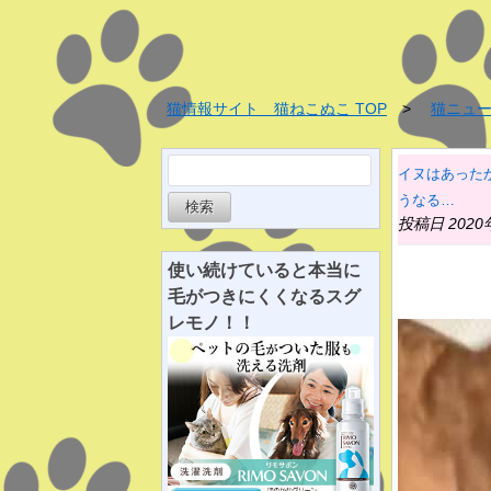
猫情報サイト 猫ねこぬこ TOP
猫ニュ
検
イヌはあった
索:
うなる…
投稿日 2020
使い続けていると
本当に
毛がつきにくくなる
スグ
レ
モノ！！