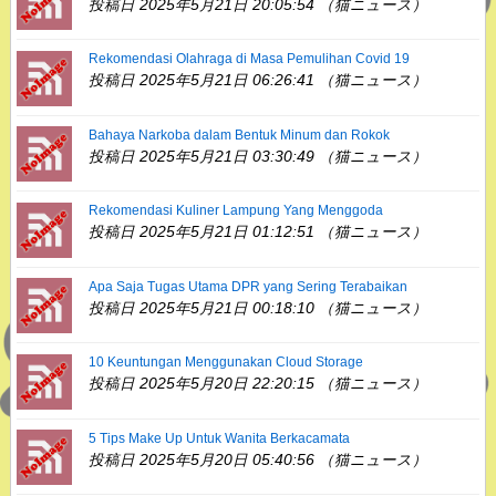
投稿日 2025年5月21日 20:05:54 （猫ニュース）
Rekomendasi Olahraga di Masa Pemulihan Covid 19
投稿日 2025年5月21日 06:26:41 （猫ニュース）
Bahaya Narkoba dalam Bentuk Minum dan Rokok
投稿日 2025年5月21日 03:30:49 （猫ニュース）
Rekomendasi Kuliner Lampung Yang Menggoda
投稿日 2025年5月21日 01:12:51 （猫ニュース）
Apa Saja Tugas Utama DPR yang Sering Terabaikan
投稿日 2025年5月21日 00:18:10 （猫ニュース）
10 Keuntungan Menggunakan Cloud Storage
投稿日 2025年5月20日 22:20:15 （猫ニュース）
5 Tips Make Up Untuk Wanita Berkacamata
投稿日 2025年5月20日 05:40:56 （猫ニュース）