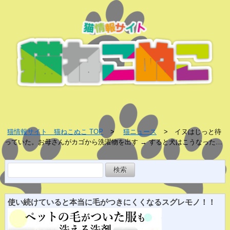
猫情報サイト 猫ねこぬこ TOP
猫ニュース
イヌはじっと待
っていた。お母さんがカゴから洗濯物を出す → すると犬はこうなった…
検
索:
使い続けていると
本当に
毛がつきにくくなる
スグレ
モノ！！