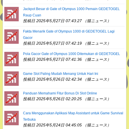
Jackpot Besar di Gate of Olympus 1000 Pemain GEDETOGEL
Raup Cuan
投稿日 2025年5月27日 07:43:27 （猫ニュース）
Fakta Menarik Gate of Olympus 1000 di GEDETOGEL Lagi
Gacor
投稿日 2025年5月27日 07:42:19 （猫ニュース）
Pola Gacor Gate of Olympus 1000 Ditemukan di GEDETOGEL
投稿日 2025年5月27日 07:41:36 （猫ニュース）
Game Slot Paling Mudah Menang Untuk Hari Ini
投稿日 2025年5月26日 02:42:34 （猫ニュース）
Panduan Memahami Fitur Bonus Di Slot Online
投稿日 2025年5月26日 02:20:25 （猫ニュース）
Cara Menggunakan Aplikasi Map Assistant untuk Game Survival
Terbuka
投稿日 2025年5月24日 04:45:05 （猫ニュース）