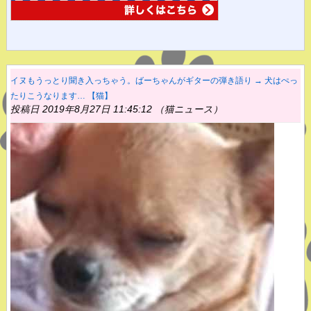
イヌもうっとり聞き入っちゃう。ばーちゃんがギターの弾き語り → 犬はぺっ
たりこうなります… 【猫】
投稿日 2019年8月27日 11:45:12 （猫ニュース）