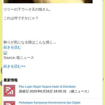
ツリーの下でへそ天の猫さん。
これは何ですかにゃ？
飾りが気になる猫はこんな感じ…
続きを読む
Source: 猫ニュース
続きを読む>>
最新情報
Fitur Login Wajah Segera Hadir di Disinitoto!
投稿日 2025年6月18日 19:05:31 （猫ニュース）
Perbedaan Kampanye Konvensional dan Digital