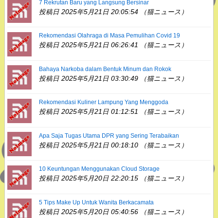
7 Rekrutan Baru yang Langsung Bersinar
投稿日 2025年5月21日 20:05:54 （猫ニュース）
Rekomendasi Olahraga di Masa Pemulihan Covid 19
投稿日 2025年5月21日 06:26:41 （猫ニュース）
Bahaya Narkoba dalam Bentuk Minum dan Rokok
投稿日 2025年5月21日 03:30:49 （猫ニュース）
Rekomendasi Kuliner Lampung Yang Menggoda
投稿日 2025年5月21日 01:12:51 （猫ニュース）
Apa Saja Tugas Utama DPR yang Sering Terabaikan
投稿日 2025年5月21日 00:18:10 （猫ニュース）
10 Keuntungan Menggunakan Cloud Storage
投稿日 2025年5月20日 22:20:15 （猫ニュース）
5 Tips Make Up Untuk Wanita Berkacamata
投稿日 2025年5月20日 05:40:56 （猫ニュース）