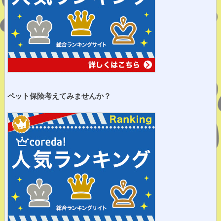
ペット保険考えてみませ
んか？