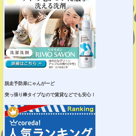
脱走予防扉にゃんがーど
突っ張り棒タイプなので賃貸などでも安心！