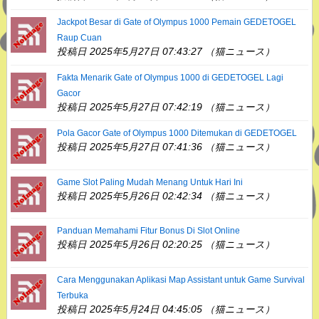
Jackpot Besar di Gate of Olympus 1000 Pemain GEDETOGEL
Raup Cuan
投稿日 2025年5月27日 07:43:27 （猫ニュース）
Fakta Menarik Gate of Olympus 1000 di GEDETOGEL Lagi
Gacor
投稿日 2025年5月27日 07:42:19 （猫ニュース）
Pola Gacor Gate of Olympus 1000 Ditemukan di GEDETOGEL
投稿日 2025年5月27日 07:41:36 （猫ニュース）
Game Slot Paling Mudah Menang Untuk Hari Ini
投稿日 2025年5月26日 02:42:34 （猫ニュース）
Panduan Memahami Fitur Bonus Di Slot Online
投稿日 2025年5月26日 02:20:25 （猫ニュース）
Cara Menggunakan Aplikasi Map Assistant untuk Game Survival
Terbuka
投稿日 2025年5月24日 04:45:05 （猫ニュース）