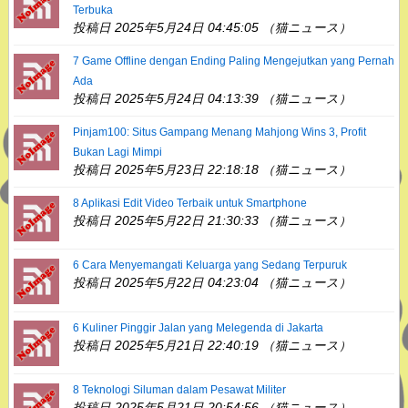
Terbuka
投稿日 2025年5月24日 04:45:05 （猫ニュース）
7 Game Offline dengan Ending Paling Mengejutkan yang Pernah
Ada
投稿日 2025年5月24日 04:13:39 （猫ニュース）
Pinjam100: Situs Gampang Menang Mahjong Wins 3, Profit
Bukan Lagi Mimpi
投稿日 2025年5月23日 22:18:18 （猫ニュース）
8 Aplikasi Edit Video Terbaik untuk Smartphone
投稿日 2025年5月22日 21:30:33 （猫ニュース）
6 Cara Menyemangati Keluarga yang Sedang Terpuruk
投稿日 2025年5月22日 04:23:04 （猫ニュース）
6 Kuliner Pinggir Jalan yang Melegenda di Jakarta
投稿日 2025年5月21日 22:40:19 （猫ニュース）
8 Teknologi Siluman dalam Pesawat Militer
投稿日 2025年5月21日 20:54:56 （猫ニュース）