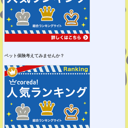
ペット保険考えてみませ
んか？