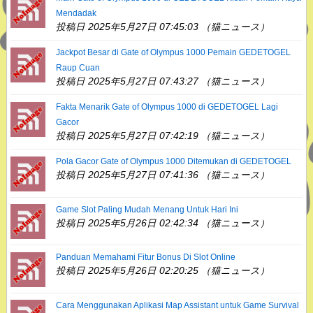
Mendadak
投稿日 2025年5月27日 07:45:03 （猫ニュース）
Jackpot Besar di Gate of Olympus 1000 Pemain GEDETOGEL
Raup Cuan
投稿日 2025年5月27日 07:43:27 （猫ニュース）
Fakta Menarik Gate of Olympus 1000 di GEDETOGEL Lagi
Gacor
投稿日 2025年5月27日 07:42:19 （猫ニュース）
Pola Gacor Gate of Olympus 1000 Ditemukan di GEDETOGEL
投稿日 2025年5月27日 07:41:36 （猫ニュース）
Game Slot Paling Mudah Menang Untuk Hari Ini
投稿日 2025年5月26日 02:42:34 （猫ニュース）
Panduan Memahami Fitur Bonus Di Slot Online
投稿日 2025年5月26日 02:20:25 （猫ニュース）
Cara Menggunakan Aplikasi Map Assistant untuk Game Survival