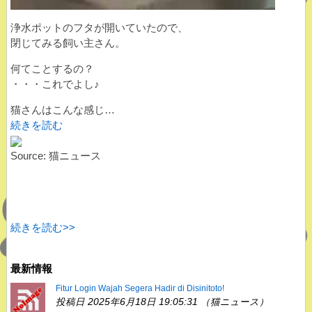
浄水ポットのフタが開いていたので、
閉じてみる飼い主さん。
何てことするの？
・・・これでよし♪
猫さんはこんな感じ…
続きを読む
Source: 猫ニュース
続きを読む>>
最新情報
Fitur Login Wajah Segera Hadir di Disinitoto!
投稿日 2025年6月18日 19:05:31 （猫ニュース）