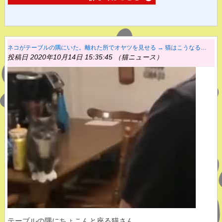
ネコがテーブルの隅にいた。離れた所でオヤツを見せる → 猫はこうなる…
投稿日 2020年10月14日 15:35:45 （猫ニュース）
テーブルの隅にちょこんと座る猫さん。