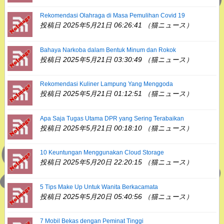
Rekomendasi Olahraga di Masa Pemulihan Covid 19
投稿日 2025年5月21日 06:26:41 （猫ニュース）
Bahaya Narkoba dalam Bentuk Minum dan Rokok
投稿日 2025年5月21日 03:30:49 （猫ニュース）
Rekomendasi Kuliner Lampung Yang Menggoda
投稿日 2025年5月21日 01:12:51 （猫ニュース）
Apa Saja Tugas Utama DPR yang Sering Terabaikan
投稿日 2025年5月21日 00:18:10 （猫ニュース）
10 Keuntungan Menggunakan Cloud Storage
投稿日 2025年5月20日 22:20:15 （猫ニュース）
5 Tips Make Up Untuk Wanita Berkacamata
投稿日 2025年5月20日 05:40:56 （猫ニュース）
7 Mobil Bekas dengan Peminat Tinggi