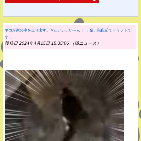
ネコが家の中を走り出す。ぎゅいぃぃい～ん！ → 猫、階段前でドリフトで
す…
投稿日 2024年4月15日 15:35:06 （猫ニュース）