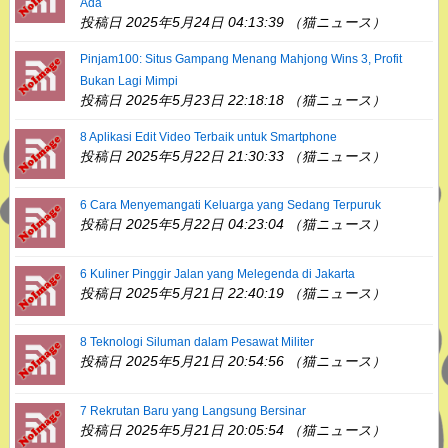
Ada
投稿日 2025年5月24日 04:13:39 （猫ニュース）
Pinjam100: Situs Gampang Menang Mahjong Wins 3, Profit
Bukan Lagi Mimpi
投稿日 2025年5月23日 22:18:18 （猫ニュース）
8 Aplikasi Edit Video Terbaik untuk Smartphone
投稿日 2025年5月22日 21:30:33 （猫ニュース）
6 Cara Menyemangati Keluarga yang Sedang Terpuruk
投稿日 2025年5月22日 04:23:04 （猫ニュース）
6 Kuliner Pinggir Jalan yang Melegenda di Jakarta
投稿日 2025年5月21日 22:40:19 （猫ニュース）
8 Teknologi Siluman dalam Pesawat Militer
投稿日 2025年5月21日 20:54:56 （猫ニュース）
7 Rekrutan Baru yang Langsung Bersinar
投稿日 2025年5月21日 20:05:54 （猫ニュース）