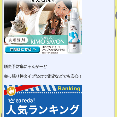
脱走予防扉にゃんがーど
突っ張り棒タイプなので賃貸などでも安心！