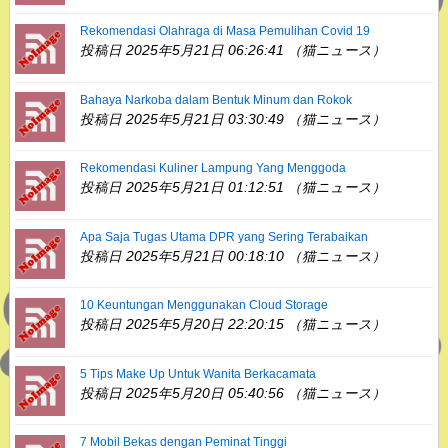
Rekomendasi Olahraga di Masa Pemulihan Covid 19
投稿日 2025年5月21日 06:26:41 （猫ニュース）
Bahaya Narkoba dalam Bentuk Minum dan Rokok
投稿日 2025年5月21日 03:30:49 （猫ニュース）
Rekomendasi Kuliner Lampung Yang Menggoda
投稿日 2025年5月21日 01:12:51 （猫ニュース）
Apa Saja Tugas Utama DPR yang Sering Terabaikan
投稿日 2025年5月21日 00:18:10 （猫ニュース）
10 Keuntungan Menggunakan Cloud Storage
投稿日 2025年5月20日 22:20:15 （猫ニュース）
5 Tips Make Up Untuk Wanita Berkacamata
投稿日 2025年5月20日 05:40:56 （猫ニュース）
7 Mobil Bekas dengan Peminat Tinggi