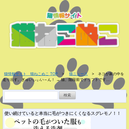
猫情報サイト 猫ねこぬこ TOP
猫ニュース
ネコが家の中を
走り出す。ぎゅいぃぃい～ん！ → 猫、階段前でドリフトです…
検
索:
使い続けていると
本当に
毛がつきにくくなる
スグレ
モノ！！