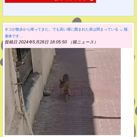
ネコが散歩から帰ってきた。でも高い塀に囲まれた扉は閉まっている → 猫、
液体です…
投稿日 2024年5月28日 18:05:50 （猫ニュース）