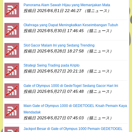
Panorama Alam Sawah Hijau yang Memanjakan Mata
投稿日 2025年6月1日 22:46:27 （猫ニュース）
Olahraga yang Dapat Meningkatkan Keseimbangan Tubuh
投稿日 2025年5月30日 17:46:45 （猫ニュース）
Slot Gacor Malam Ini yang Sedang Trending
投稿日 2025年5月28日 18:27:58 （猫ニュース）
Strategi Swing Trading pada Kripto
投稿日 2025年5月27日 20:21:18 （猫ニュース）
Gate of Olympus 1000 di GedeTogel Sedang Gacor Hari Ini
投稿日 2025年5月27日 07:45:48 （猫ニュース）
Main Gate of Olympus 1000 di GEDETOGEL Kisah Pemain Kaya
Mendadak
投稿日 2025年5月27日 07:45:03 （猫ニュース）
Jackpot Besar di Gate of Olympus 1000 Pemain GEDETOGEL