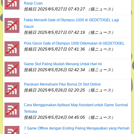
Raup Cuan
投稿日 2025年5月27日 07:43:27 （猫ニュース）
Fakta Menarik Gate of Olympus 1000 di GEDETOGEL Lagi
Gacor
投稿日 2025年5月27日 07:42:19 （猫ニュース）
Pola Gacor Gate of Olympus 1000 Ditemukan di GEDETOGEL
投稿日 2025年5月27日 07:41:36 （猫ニュース）
Game Slot Paling Mudah Menang Untuk Hari Ini
投稿日 2025年5月26日 02:42:34 （猫ニュース）
Panduan Memahami Fitur Bonus Di Slot Online
投稿日 2025年5月26日 02:20:25 （猫ニュース）
Cara Menggunakan Aplikasi Map Assistant untuk Game Survival
Terbuka
投稿日 2025年5月24日 04:45:05 （猫ニュース）
7 Game Offline dengan Ending Paling Mengejutkan yang Pernah