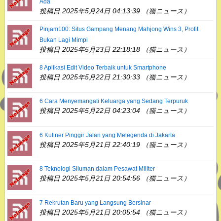
Ada
投稿日 2025年5月24日 04:13:39 （猫ニュース）
Pinjam100: Situs Gampang Menang Mahjong Wins 3, Profit
Bukan Lagi Mimpi
投稿日 2025年5月23日 22:18:18 （猫ニュース）
8 Aplikasi Edit Video Terbaik untuk Smartphone
投稿日 2025年5月22日 21:30:33 （猫ニュース）
6 Cara Menyemangati Keluarga yang Sedang Terpuruk
投稿日 2025年5月22日 04:23:04 （猫ニュース）
6 Kuliner Pinggir Jalan yang Melegenda di Jakarta
投稿日 2025年5月21日 22:40:19 （猫ニュース）
8 Teknologi Siluman dalam Pesawat Militer
投稿日 2025年5月21日 20:54:56 （猫ニュース）
7 Rekrutan Baru yang Langsung Bersinar
投稿日 2025年5月21日 20:05:54 （猫ニュース）