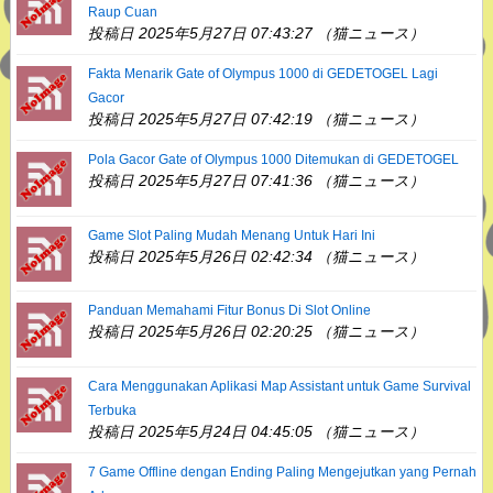
Raup Cuan
投稿日 2025年5月27日 07:43:27 （猫ニュース）
Fakta Menarik Gate of Olympus 1000 di GEDETOGEL Lagi
Gacor
投稿日 2025年5月27日 07:42:19 （猫ニュース）
Pola Gacor Gate of Olympus 1000 Ditemukan di GEDETOGEL
投稿日 2025年5月27日 07:41:36 （猫ニュース）
Game Slot Paling Mudah Menang Untuk Hari Ini
投稿日 2025年5月26日 02:42:34 （猫ニュース）
Panduan Memahami Fitur Bonus Di Slot Online
投稿日 2025年5月26日 02:20:25 （猫ニュース）
Cara Menggunakan Aplikasi Map Assistant untuk Game Survival
Terbuka
投稿日 2025年5月24日 04:45:05 （猫ニュース）
7 Game Offline dengan Ending Paling Mengejutkan yang Pernah