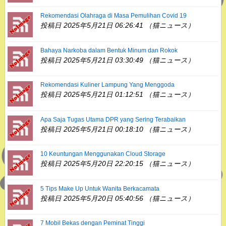
Rekomendasi Olahraga di Masa Pemulihan Covid 19
投稿日 2025年5月21日 06:26:41 （猫ニュース）
Bahaya Narkoba dalam Bentuk Minum dan Rokok
投稿日 2025年5月21日 03:30:49 （猫ニュース）
Rekomendasi Kuliner Lampung Yang Menggoda
投稿日 2025年5月21日 01:12:51 （猫ニュース）
Apa Saja Tugas Utama DPR yang Sering Terabaikan
投稿日 2025年5月21日 00:18:10 （猫ニュース）
10 Keuntungan Menggunakan Cloud Storage
投稿日 2025年5月20日 22:20:15 （猫ニュース）
5 Tips Make Up Untuk Wanita Berkacamata
投稿日 2025年5月20日 05:40:56 （猫ニュース）
7 Mobil Bekas dengan Peminat Tinggi