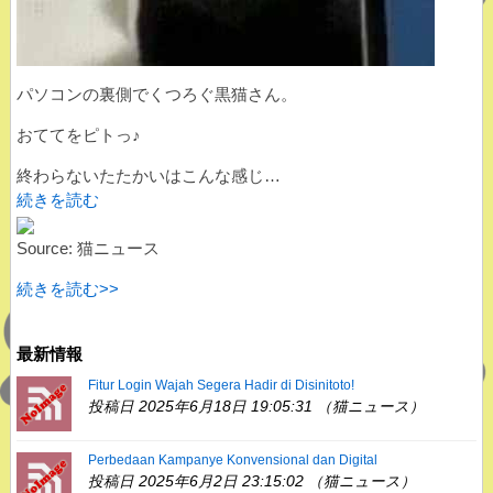
パソコンの裏側でくつろぐ黒猫さん。
おててをピトっ♪
終わらないたたかいはこんな感じ…
続きを読む
Source: 猫ニュース
続きを読む>>
最新情報
Fitur Login Wajah Segera Hadir di Disinitoto!
投稿日 2025年6月18日 19:05:31 （猫ニュース）
Perbedaan Kampanye Konvensional dan Digital
投稿日 2025年6月2日 23:15:02 （猫ニュース）