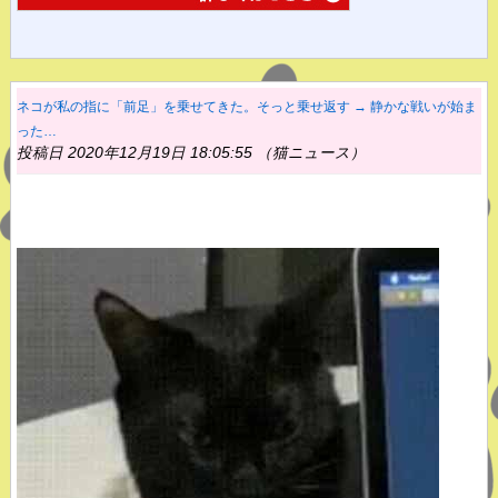
ネコが私の指に「前足」を乗せてきた。そっと乗せ返す → 静かな戦いが始ま
った…
投稿日 2020年12月19日 18:05:55 （猫ニュース）