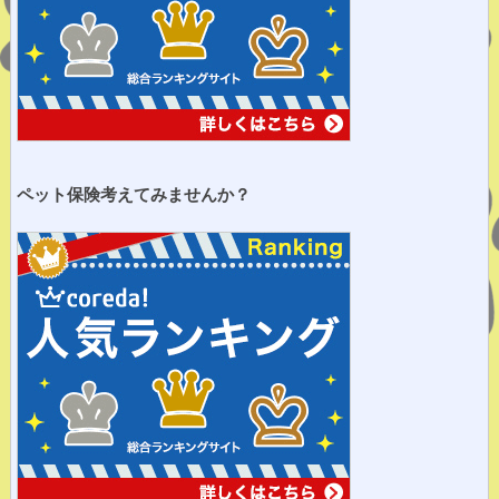
ペット保険考えてみませ
んか？