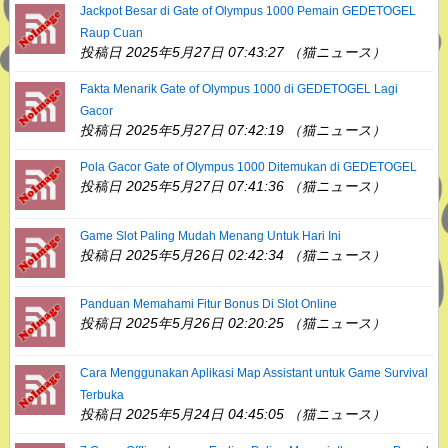
Jackpot Besar di Gate of Olympus 1000 Pemain GEDETOGEL
Raup Cuan
投稿日 2025年5月27日 07:43:27 （猫ニュース）
Fakta Menarik Gate of Olympus 1000 di GEDETOGEL Lagi
Gacor
投稿日 2025年5月27日 07:42:19 （猫ニュース）
Pola Gacor Gate of Olympus 1000 Ditemukan di GEDETOGEL
投稿日 2025年5月27日 07:41:36 （猫ニュース）
Game Slot Paling Mudah Menang Untuk Hari Ini
投稿日 2025年5月26日 02:42:34 （猫ニュース）
Panduan Memahami Fitur Bonus Di Slot Online
投稿日 2025年5月26日 02:20:25 （猫ニュース）
Cara Menggunakan Aplikasi Map Assistant untuk Game Survival
Terbuka
投稿日 2025年5月24日 04:45:05 （猫ニュース）