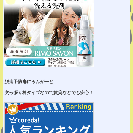
脱走予防扉にゃんがーど
突っ張り棒タイプなので賃貸などでも安心！