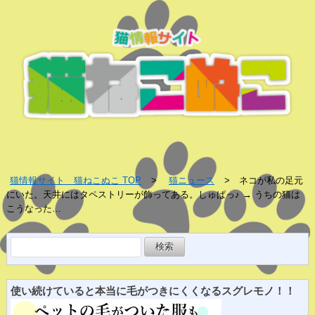
猫情報サイト 猫ねこぬこ TOP
猫ニュース
ネコが私の足元
にいた。天井にはタペストリーが飾ってある。しゅぱっ♪ → うちの猫は
こうなった…
検
索:
使い続けていると
本当に
毛がつきにくくなる
スグレ
モノ！！