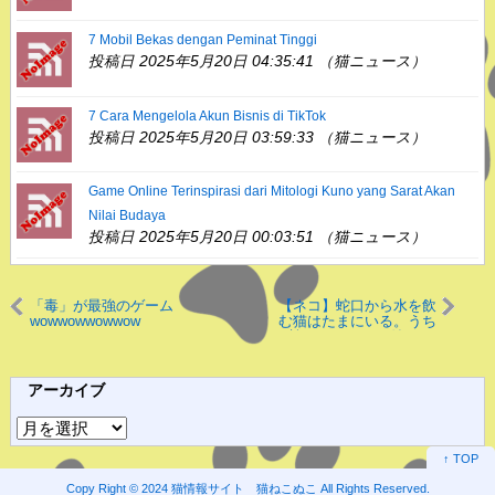
7 Mobil Bekas dengan Peminat Tinggi
投稿日 2025年5月20日 04:35:41 （猫ニュース）
7 Cara Mengelola Akun Bisnis di TikTok
投稿日 2025年5月20日 03:59:33 （猫ニュース）
Game Online Terinspirasi dari Mitologi Kuno yang Sarat Akan
Nilai Budaya
投稿日 2025年5月20日 00:03:51 （猫ニュース）
「毒」が最強のゲーム
【ネコ】蛇口から水を飲
wowwowwowwow
む猫はたまにいる。うち
の蛇口はセンサー付き →
猫はこうします…
アーカイブ
ア
ー
↑ TOP
カ
Copy Right ©
2024 猫情報サイト 猫ねこぬこ
All Rights Reserved.