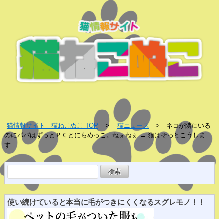
猫情報サイト 猫ねこぬこ TOP
猫ニュース
ネコが隣にいる
のにパパはずっとＰＣとにらめっこ。ねぇねぇ → 猫はそっとこうしま
す…
検
索:
使い続けていると
本当に
毛がつきにくくなる
スグレ
モノ！！