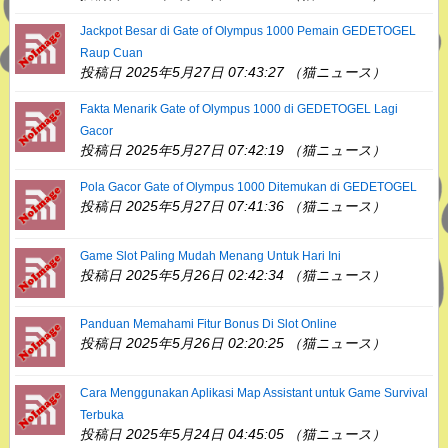
Jackpot Besar di Gate of Olympus 1000 Pemain GEDETOGEL
Raup Cuan
投稿日 2025年5月27日 07:43:27 （猫ニュース）
Fakta Menarik Gate of Olympus 1000 di GEDETOGEL Lagi
Gacor
投稿日 2025年5月27日 07:42:19 （猫ニュース）
Pola Gacor Gate of Olympus 1000 Ditemukan di GEDETOGEL
投稿日 2025年5月27日 07:41:36 （猫ニュース）
Game Slot Paling Mudah Menang Untuk Hari Ini
投稿日 2025年5月26日 02:42:34 （猫ニュース）
Panduan Memahami Fitur Bonus Di Slot Online
投稿日 2025年5月26日 02:20:25 （猫ニュース）
Cara Menggunakan Aplikasi Map Assistant untuk Game Survival
Terbuka
投稿日 2025年5月24日 04:45:05 （猫ニュース）