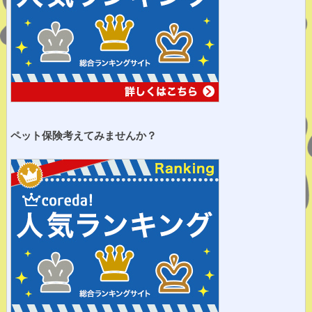
ペット保険考えてみませ
んか？