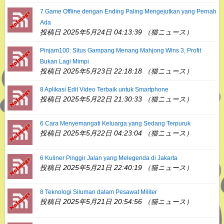
7 Game Offline dengan Ending Paling Mengejutkan yang Pernah
Ada
投稿日 2025年5月24日 04:13:39 （猫ニュース）
Pinjam100: Situs Gampang Menang Mahjong Wins 3, Profit
Bukan Lagi Mimpi
投稿日 2025年5月23日 22:18:18 （猫ニュース）
8 Aplikasi Edit Video Terbaik untuk Smartphone
投稿日 2025年5月22日 21:30:33 （猫ニュース）
6 Cara Menyemangati Keluarga yang Sedang Terpuruk
投稿日 2025年5月22日 04:23:04 （猫ニュース）
6 Kuliner Pinggir Jalan yang Melegenda di Jakarta
投稿日 2025年5月21日 22:40:19 （猫ニュース）
8 Teknologi Siluman dalam Pesawat Militer
投稿日 2025年5月21日 20:54:56 （猫ニュース）