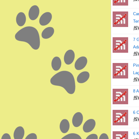
Ca
Te
投
7 G
Ad
投
Pi
Lag
投
8 A
投
6 
投
6 K