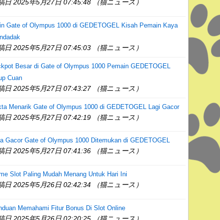
稿日 2025年5月27日 07:45:48 （猫ニュース）
in Gate of Olympus 1000 di GEDETOGEL Kisah Pemain Kaya
ndadak
稿日 2025年5月27日 07:45:03 （猫ニュース）
ckpot Besar di Gate of Olympus 1000 Pemain GEDETOGEL
up Cuan
稿日 2025年5月27日 07:43:27 （猫ニュース）
kta Menarik Gate of Olympus 1000 di GEDETOGEL Lagi Gacor
稿日 2025年5月27日 07:42:19 （猫ニュース）
la Gacor Gate of Olympus 1000 Ditemukan di GEDETOGEL
稿日 2025年5月27日 07:41:36 （猫ニュース）
e Slot Paling Mudah Menang Untuk Hari Ini
稿日 2025年5月26日 02:42:34 （猫ニュース）
nduan Memahami Fitur Bonus Di Slot Online
稿日 2025年5月26日 02:20:25 （猫ニュース）