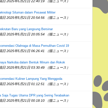
稿日 2025年5月21日 22:40:19 （猫ニュース）
eknologi Siluman dalam Pesawat Militer
稿日 2025年5月21日 20:54:56 （猫ニュース）
ekrutan Baru yang Langsung Bersinar
稿日 2025年5月21日 20:05:54 （猫ニュース）
komendasi Olahraga di Masa Pemulihan Covid 19
稿日 2025年5月21日 06:26:41 （猫ニュース）
haya Narkoba dalam Bentuk Minum dan Rokok
稿日 2025年5月21日 03:30:49 （猫ニュース）
komendasi Kuliner Lampung Yang Menggoda
稿日 2025年5月21日 01:12:51 （猫ニュース）
a Saja Tugas Utama DPR yang Sering Terabaikan
稿日 2025年5月21日 00:18:10 （猫ニュース）