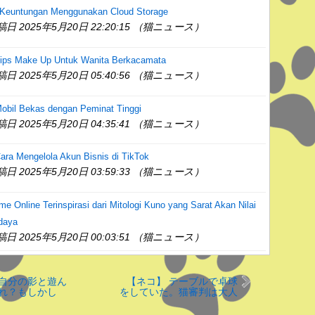
 Keuntungan Menggunakan Cloud Storage
稿日 2025年5月20日 22:20:15 （猫ニュース）
Tips Make Up Untuk Wanita Berkacamata
稿日 2025年5月20日 05:40:56 （猫ニュース）
obil Bekas dengan Peminat Tinggi
稿日 2025年5月20日 04:35:41 （猫ニュース）
ara Mengelola Akun Bisnis di TikTok
稿日 2025年5月20日 03:59:33 （猫ニュース）
e Online Terinspirasi dari Mitologi Kuno yang Sarat Akan Nilai
daya
稿日 2025年5月20日 00:03:51 （猫ニュース）
自分の影と遊ん
【ネコ】 テーブルで卓球
れ？もしかし
をしていた。猫審判は大人
猫は何かに気づい
しく見ている → と思った
…
ら…