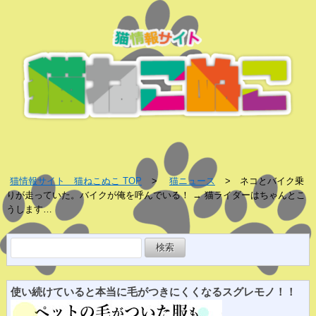
猫情報サイト 猫ねこぬこ TOP
猫ニュース
ネコとバイク乗
りが走っていた。バイクが俺を呼んでいる！ → 猫ライダーはちゃんとこ
うします…
検
索:
使い続けていると
本当に
毛がつきにくくなる
スグレ
モノ！！