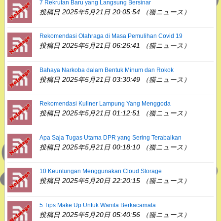
7 Rekrutan Baru yang Langsung Bersinar
投稿日 2025年5月21日 20:05:54 （猫ニュース）
Rekomendasi Olahraga di Masa Pemulihan Covid 19
投稿日 2025年5月21日 06:26:41 （猫ニュース）
Bahaya Narkoba dalam Bentuk Minum dan Rokok
投稿日 2025年5月21日 03:30:49 （猫ニュース）
Rekomendasi Kuliner Lampung Yang Menggoda
投稿日 2025年5月21日 01:12:51 （猫ニュース）
Apa Saja Tugas Utama DPR yang Sering Terabaikan
投稿日 2025年5月21日 00:18:10 （猫ニュース）
10 Keuntungan Menggunakan Cloud Storage
投稿日 2025年5月20日 22:20:15 （猫ニュース）
5 Tips Make Up Untuk Wanita Berkacamata
投稿日 2025年5月20日 05:40:56 （猫ニュース）