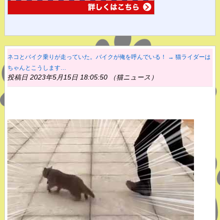
ネコとバイク乗りが走っていた。バイクが俺を呼んでいる！ → 猫ライダーは
ちゃんとこうします…
投稿日 2023年5月15日 18:05:50 （猫ニュース）