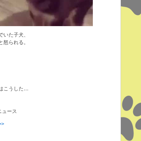
でいた子犬、
と怒られる。
はこうした…
 猫ニュース
>