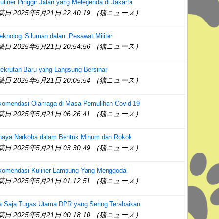
uliner Pinggir Jalan yang Melegenda di Jakarta
稿日 2025年5月21日 22:40:19 （猫ニュース）
eknologi Siluman dalam Pesawat Militer
稿日 2025年5月21日 20:54:56 （猫ニュース）
ekrutan Baru yang Langsung Bersinar
稿日 2025年5月21日 20:05:54 （猫ニュース）
komendasi Olahraga di Masa Pemulihan Covid 19
稿日 2025年5月21日 06:26:41 （猫ニュース）
haya Narkoba dalam Bentuk Minum dan Rokok
稿日 2025年5月21日 03:30:49 （猫ニュース）
komendasi Kuliner Lampung Yang Menggoda
稿日 2025年5月21日 01:12:51 （猫ニュース）
a Saja Tugas Utama DPR yang Sering Terabaikan
稿日 2025年5月21日 00:18:10 （猫ニュース）