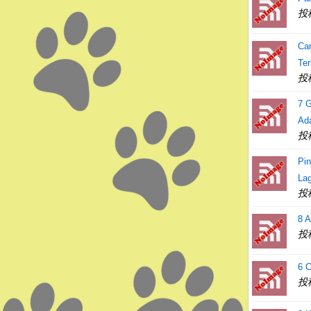
投
Ca
Te
投
7 G
Ad
投
Pi
Lag
投
8 A
投
6 
投