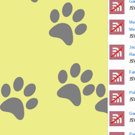
Gat
投
Ma
Me
投
Ja
Ra
投
Fa
投
Po
投
Gam
投
Pa