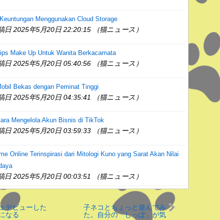
 Keuntungan Menggunakan Cloud Storage
稿日 2025年5月20日 22:20:15 （猫ニュース）
Tips Make Up Untuk Wanita Berkacamata
稿日 2025年5月20日 05:40:56 （猫ニュース）
obil Bekas dengan Peminat Tinggi
稿日 2025年5月20日 04:35:41 （猫ニュース）
ara Mengelola Akun Bisnis di TikTok
稿日 2025年5月20日 03:59:33 （猫ニュース）
e Online Terinspirasi dari Mitologi Kuno yang Sarat Akan Nilai
daya
稿日 2025年5月20日 00:03:51 （猫ニュース）
ェデビューした
子ネコとちょっと遊んでみ
になる
た。自分の「しっぽ」が気