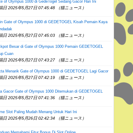
e of Olympus 1000 di GedeTogel Sedang Gacor Hari Ini
稿日 2025年5月27日 07:45:48 （猫ニュース）
in Gate of Olympus 1000 di GEDETOGEL Kisah Pemain Kaya
ndadak
稿日 2025年5月27日 07:45:03 （猫ニュース）
ckpot Besar di Gate of Olympus 1000 Pemain GEDETOGEL
up Cuan
稿日 2025年5月27日 07:43:27 （猫ニュース）
kta Menarik Gate of Olympus 1000 di GEDETOGEL Lagi Gacor
稿日 2025年5月27日 07:42:19 （猫ニュース）
la Gacor Gate of Olympus 1000 Ditemukan di GEDETOGEL
稿日 2025年5月27日 07:41:36 （猫ニュース）
e Slot Paling Mudah Menang Untuk Hari Ini
稿日 2025年5月26日 02:42:34 （猫ニュース）
nduan Memahami Fitur Bonus Di Slot Online