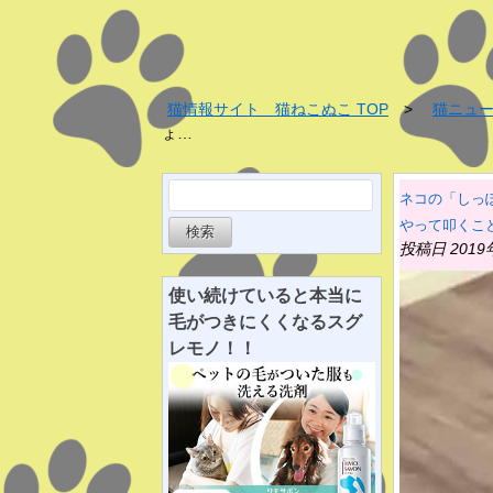
猫情報サイト 猫ねこぬこ TOP
猫ニュ
ょ…
検
ネコの「しっ
索:
やって叩くこ
投稿日 2019
使い続けていると
本当に
毛がつきにくくなる
スグ
レ
モノ！！