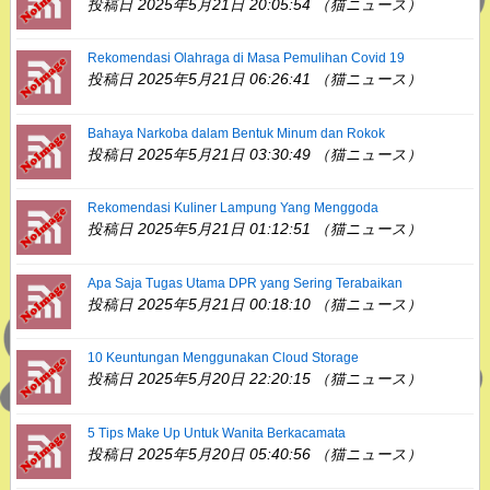
投稿日 2025年5月21日 20:05:54 （猫ニュース）
Rekomendasi Olahraga di Masa Pemulihan Covid 19
投稿日 2025年5月21日 06:26:41 （猫ニュース）
Bahaya Narkoba dalam Bentuk Minum dan Rokok
投稿日 2025年5月21日 03:30:49 （猫ニュース）
Rekomendasi Kuliner Lampung Yang Menggoda
投稿日 2025年5月21日 01:12:51 （猫ニュース）
Apa Saja Tugas Utama DPR yang Sering Terabaikan
投稿日 2025年5月21日 00:18:10 （猫ニュース）
10 Keuntungan Menggunakan Cloud Storage
投稿日 2025年5月20日 22:20:15 （猫ニュース）
5 Tips Make Up Untuk Wanita Berkacamata
投稿日 2025年5月20日 05:40:56 （猫ニュース）