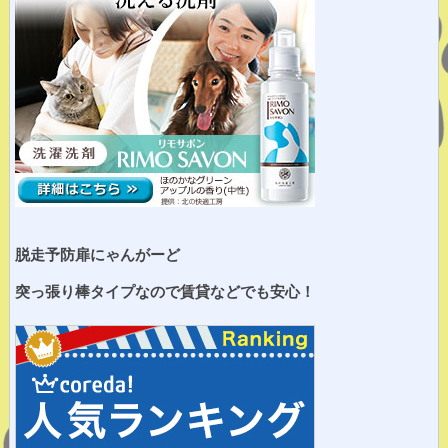
脱走予防扉にゃんがーど
突っ張り棒タイプなので賃貸などでも安心！