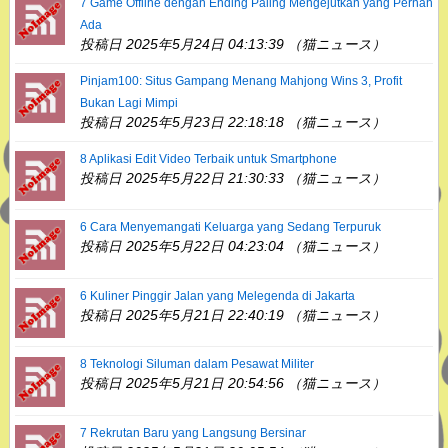
7 Game Offline dengan Ending Paling Mengejutkan yang Pernah
Ada
投稿日 2025年5月24日 04:13:39 （猫ニュース）
Pinjam100: Situs Gampang Menang Mahjong Wins 3, Profit
Bukan Lagi Mimpi
投稿日 2025年5月23日 22:18:18 （猫ニュース）
8 Aplikasi Edit Video Terbaik untuk Smartphone
投稿日 2025年5月22日 21:30:33 （猫ニュース）
6 Cara Menyemangati Keluarga yang Sedang Terpuruk
投稿日 2025年5月22日 04:23:04 （猫ニュース）
6 Kuliner Pinggir Jalan yang Melegenda di Jakarta
投稿日 2025年5月21日 22:40:19 （猫ニュース）
8 Teknologi Siluman dalam Pesawat Militer
投稿日 2025年5月21日 20:54:56 （猫ニュース）
7 Rekrutan Baru yang Langsung Bersinar