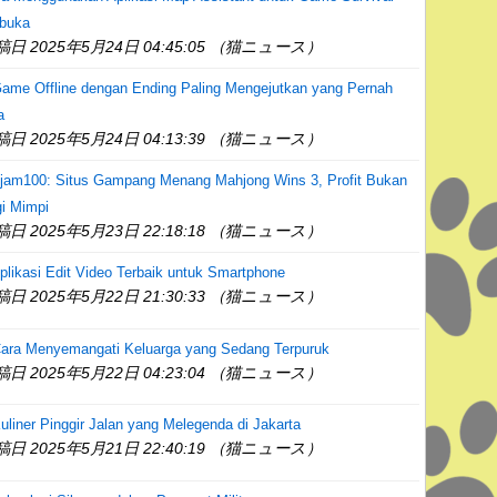
rbuka
稿日 2025年5月24日 04:45:05 （猫ニュース）
ame Offline dengan Ending Paling Mengejutkan yang Pernah
a
稿日 2025年5月24日 04:13:39 （猫ニュース）
njam100: Situs Gampang Menang Mahjong Wins 3, Profit Bukan
i Mimpi
稿日 2025年5月23日 22:18:18 （猫ニュース）
plikasi Edit Video Terbaik untuk Smartphone
稿日 2025年5月22日 21:30:33 （猫ニュース）
Cara Menyemangati Keluarga yang Sedang Terpuruk
稿日 2025年5月22日 04:23:04 （猫ニュース）
uliner Pinggir Jalan yang Melegenda di Jakarta
稿日 2025年5月21日 22:40:19 （猫ニュース）