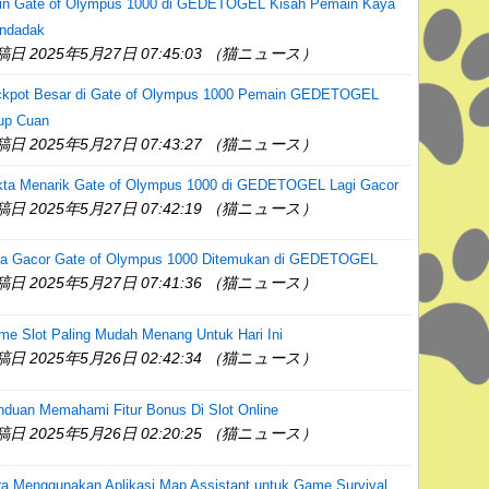
in Gate of Olympus 1000 di GEDETOGEL Kisah Pemain Kaya
ndadak
稿日 2025年5月27日 07:45:03 （猫ニュース）
ckpot Besar di Gate of Olympus 1000 Pemain GEDETOGEL
up Cuan
稿日 2025年5月27日 07:43:27 （猫ニュース）
kta Menarik Gate of Olympus 1000 di GEDETOGEL Lagi Gacor
稿日 2025年5月27日 07:42:19 （猫ニュース）
la Gacor Gate of Olympus 1000 Ditemukan di GEDETOGEL
稿日 2025年5月27日 07:41:36 （猫ニュース）
e Slot Paling Mudah Menang Untuk Hari Ini
稿日 2025年5月26日 02:42:34 （猫ニュース）
nduan Memahami Fitur Bonus Di Slot Online
稿日 2025年5月26日 02:20:25 （猫ニュース）
ra Menggunakan Aplikasi Map Assistant untuk Game Survival