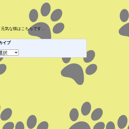
 元気な猫はこちらです…
カイブ