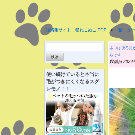
猫情報サイト 猫ねこぬこ TOP
猫ニュ
検
ネコは後ろ足
索:
らです…
投稿日 2024
使い続けていると
本当に
毛がつきにくくなる
スグ
レ
モノ！！