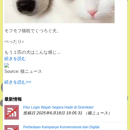
モフモフ猫枕でくつろぐ犬。
ぺったり♪
もう１匹の犬はこんな感じ…
続きを読む
Source: 猫ニュース
続きを読む>>
最新情報
Fitur Login Wajah Segera Hadir di Disinitoto!
投稿日 2025年6月18日 19:05:31 （猫ニュース）
Perbedaan Kampanye Konvensional dan Digital