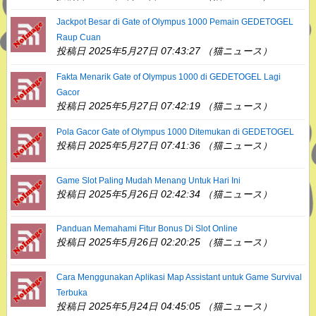
Jackpot Besar di Gate of Olympus 1000 Pemain GEDETOGEL
Raup Cuan
投稿日 2025年5月27日 07:43:27 （猫ニュース）
Fakta Menarik Gate of Olympus 1000 di GEDETOGEL Lagi
Gacor
投稿日 2025年5月27日 07:42:19 （猫ニュース）
Pola Gacor Gate of Olympus 1000 Ditemukan di GEDETOGEL
投稿日 2025年5月27日 07:41:36 （猫ニュース）
Game Slot Paling Mudah Menang Untuk Hari Ini
投稿日 2025年5月26日 02:42:34 （猫ニュース）
Panduan Memahami Fitur Bonus Di Slot Online
投稿日 2025年5月26日 02:20:25 （猫ニュース）
Cara Menggunakan Aplikasi Map Assistant untuk Game Survival
Terbuka
投稿日 2025年5月24日 04:45:05 （猫ニュース）