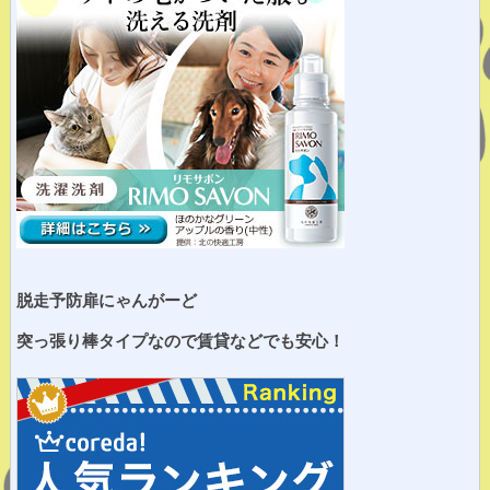
脱走予防扉にゃんがーど
突っ張り棒タイプなので賃貸などでも安心！