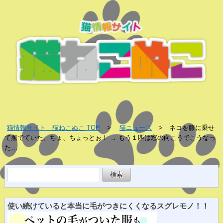
猫情報サイト 猫ねこぬこ TOP
猫ニュース
ネコを膝に乗せ
て撫でていた。ちょ、ちょっとぉ！ → もう１匹は窓の向こうでこうなっ
た…
検
索:
使い続けていると
本当に
毛がつきにくくなる
スグレ
モノ！！