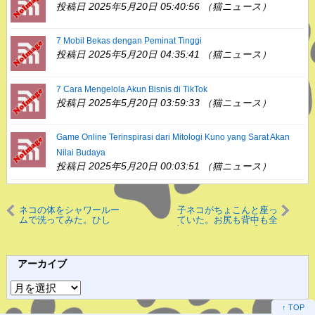
投稿日 2025年5月20日 05:40:56 （猫ニュース）
7 Mobil Bekas dengan Peminat Tinggi
投稿日 2025年5月20日 04:35:41 （猫ニュース）
7 Cara Mengelola Akun Bisnis di TikTok
投稿日 2025年5月20日 03:59:33 （猫ニュース）
Game Online Terinspirasi dari Mitologi Kuno yang Sarat Akan
Nilai Budaya
投稿日 2025年5月20日 00:03:51 （猫ニュース）
ネコの体をシャワールー
子ネコがちょこんと座っ
ムで洗ってみた。ひし
ていた。お尻も背中も全
っ！ → お姉さんにこうな
部あったかい♪ → 毛玉は
ります…
犬にこうなります…
アーカイブ
ア
ー
↑ TOP