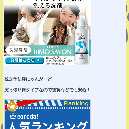
脱走予防扉にゃんがーど
突っ張り棒タイプなので賃貸などでも安心！