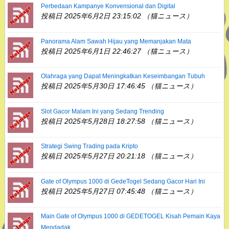
Perbedaan Kampanye Konvensional dan Digital
投稿日 2025年6月2日 23:15:02 （猫ニュース）
Panorama Alam Sawah Hijau yang Memanjakan Mata
投稿日 2025年6月1日 22:46:27 （猫ニュース）
Olahraga yang Dapat Meningkatkan Keseimbangan Tubuh
投稿日 2025年5月30日 17:46:45 （猫ニュース）
Slot Gacor Malam Ini yang Sedang Trending
投稿日 2025年5月28日 18:27:58 （猫ニュース）
Strategi Swing Trading pada Kripto
投稿日 2025年5月27日 20:21:18 （猫ニュース）
Gate of Olympus 1000 di GedeTogel Sedang Gacor Hari Ini
投稿日 2025年5月27日 07:45:48 （猫ニュース）
Main Gate of Olympus 1000 di GEDETOGEL Kisah Pemain Kaya
Mendadak