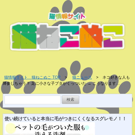
猫情報サイト 猫ねこぬこ TOP
猫ニュース
ネコ好きな人も
降参しちゃう？ 足に小さな子ブタがくっついた → こうなります…
検
索:
使い続けていると
本当に
毛がつきにくくなる
スグレ
モノ！！