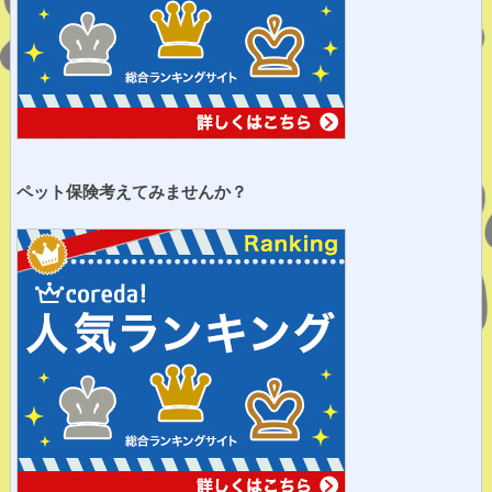
ペット保険考えてみませ
んか？