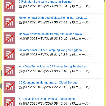
7 Rekrutan Baru yang Langsung Bersinar
投稿日 2025年5月21日 20:05:54 （猫ニュース）
Rekomendasi Olahraga di Masa Pemulihan Covid 19
投稿日 2025年5月21日 06:26:41 （猫ニュース）
Bahaya Narkoba dalam Bentuk Minum dan Rokok
投稿日 2025年5月21日 03:30:49 （猫ニュース）
Rekomendasi Kuliner Lampung Yang Menggoda
投稿日 2025年5月21日 01:12:51 （猫ニュース）
Apa Saja Tugas Utama DPR yang Sering Terabaikan
投稿日 2025年5月21日 00:18:10 （猫ニュース）
10 Keuntungan Menggunakan Cloud Storage
投稿日 2025年5月20日 22:20:15 （猫ニュース）
5 Tips Make Up Untuk Wanita Berkacamata
投稿日 2025年5月20日 05:40:56 （猫ニュース）