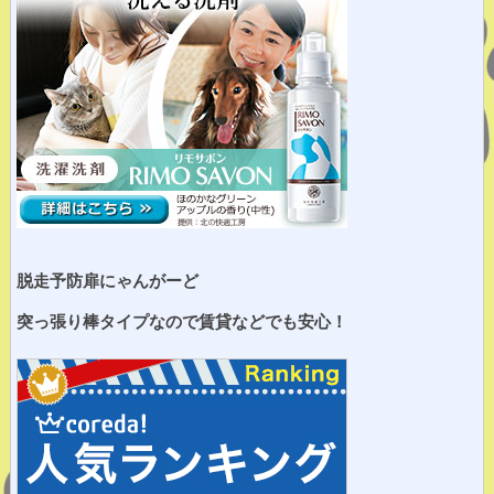
脱走予防扉にゃんがーど
突っ張り棒タイプなので賃貸などでも安心！