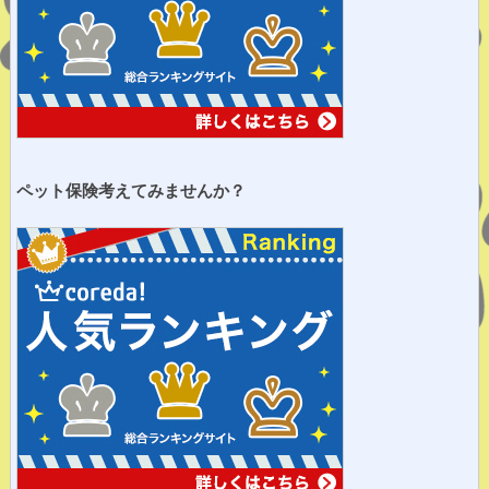
ペット保険考えてみませ
んか？