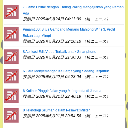
7 Game Offline dengan Ending Paling Mengejutkan yang Pernah
Ada
投稿日 2025年5月24日 04:13:39 （猫ニュース）
Pinjam100: Situs Gampang Menang Mahjong Wins 3, Profit
Bukan Lagi Mimpi
投稿日 2025年5月23日 22:18:18 （猫ニュース）
8 Aplikasi Edit Video Terbaik untuk Smartphone
投稿日 2025年5月22日 21:30:33 （猫ニュース）
6 Cara Menyemangati Keluarga yang Sedang Terpuruk
投稿日 2025年5月22日 04:23:04 （猫ニュース）
6 Kuliner Pinggir Jalan yang Melegenda di Jakarta
投稿日 2025年5月21日 22:40:19 （猫ニュース）
8 Teknologi Siluman dalam Pesawat Militer
投稿日 2025年5月21日 20:54:56 （猫ニュース）