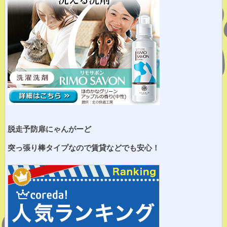
脱走予防扉にゃんがーど
突っ張り棒タイプなので賃貸などでも安心！