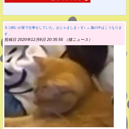
ネコ飼いが家で仕事をしていた。おじゃましま～す♪ → 服の中はこうなりま
す…
投稿日 2020年12月8日 20:35:55 （猫ニュース）