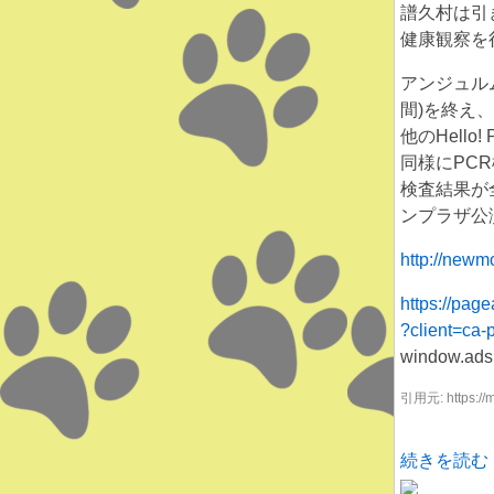
譜久村は引
健康観察を
アンジュル
間)を終え、
他のHell
同様にPC
検査結果が
ンプラザ公
http://newmo
https://pag
?client=ca
window.adsby
引用元: https://m
続きを読む