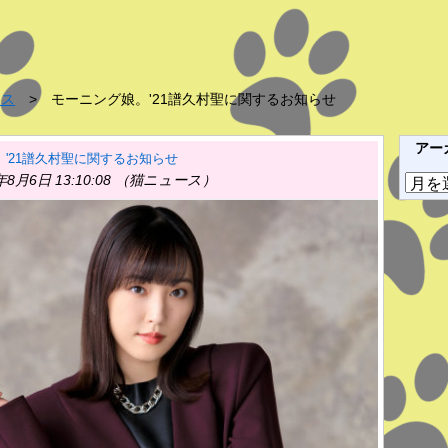
ース
モーニング娘。'21譜久村聖に関するお知らせ
アー
'21譜久村聖に関するお知らせ
年8月6日 13:10:08 （猫ニュース）
ア
ー
カ
イ
ブ