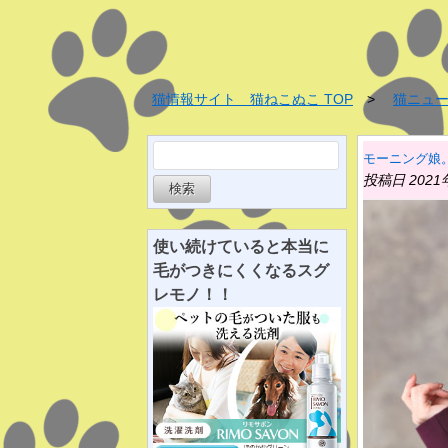
猫情報サイト 猫ねこぬこ TOP
猫ニュ
検
モーニング娘。
索:
投稿日 2021
使い続けていると
本当に
毛がつきにくくなる
スグ
レ
モノ！！