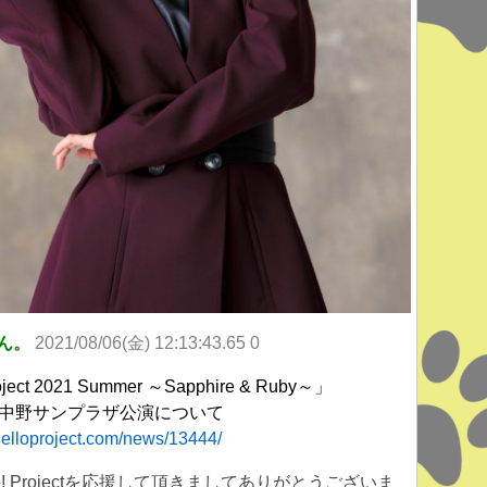
ん。
2021/08/06(金) 12:13:43.65 0
oject 2021 Summer ～Sapphire & Ruby～」
8(日)中野サンプラザ公演について
helloproject.com/news/13444/
lo! Projectを応援して頂きましてありがとうございま