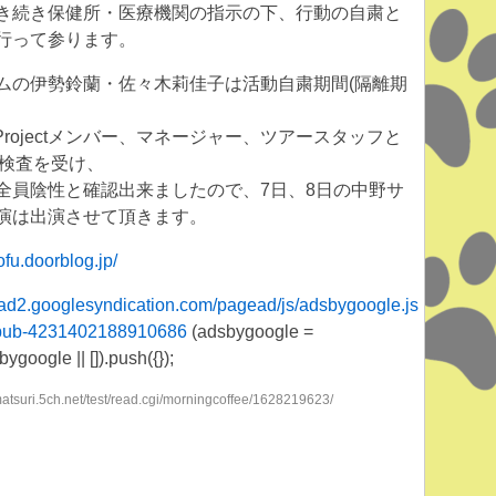
き続き保健所・医療機関の指示の下、行動の自粛と
行って参ります。
ムの伊勢鈴蘭・佐々木莉佳子は活動自粛期間(隔離期
o! Projectメンバー、マネージャー、ツアースタッフと
R検査を受け、
全員陰性と確認出来ましたので、7日、8日の中野サ
演は出演させて頂きます。
fu.doorblog.jp/
ead2.googlesyndication.com/pagead/js/adsbygoogle.js
-pub-4231402188910686
(adsbygoogle =
google || []).push({});
atsuri.5ch.net/test/read.cgi/morningcoffee/1628219623/