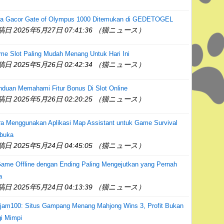
la Gacor Gate of Olympus 1000 Ditemukan di GEDETOGEL
稿日 2025年5月27日 07:41:36 （猫ニュース）
e Slot Paling Mudah Menang Untuk Hari Ini
稿日 2025年5月26日 02:42:34 （猫ニュース）
nduan Memahami Fitur Bonus Di Slot Online
稿日 2025年5月26日 02:20:25 （猫ニュース）
ra Menggunakan Aplikasi Map Assistant untuk Game Survival
rbuka
稿日 2025年5月24日 04:45:05 （猫ニュース）
ame Offline dengan Ending Paling Mengejutkan yang Pernah
a
稿日 2025年5月24日 04:13:39 （猫ニュース）
njam100: Situs Gampang Menang Mahjong Wins 3, Profit Bukan
i Mimpi