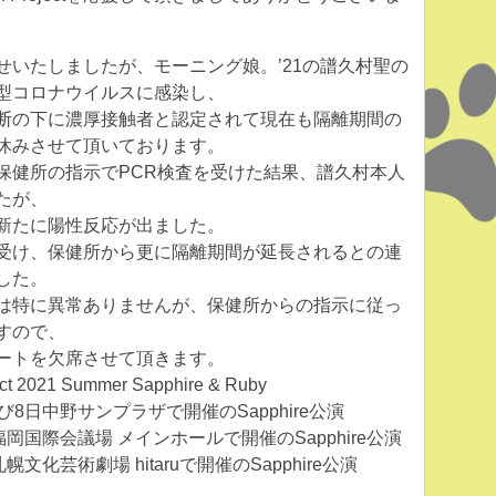
せいたしましたが、モーニング娘。’21の譜久村聖の
型コロナウイルスに感染し、
断の下に濃厚接触者と認定されて現在も隔離期間の
休みさせて頂いております。
保健所の指示でPCR検査を受けた結果、譜久村本人
たが、
新たに陽性反応が出ました。
受け、保健所から更に隔離期間が延長されるとの連
した。
は特に異常ありませんが、保健所からの指示に従っ
すので、
ートを欠席させて頂きます。
ject 2021 Summer Sapphire & Ruby
び8日中野サンプラザで開催のSapphire公演
福岡国際会議場 メインホールで開催のSapphire公演
幌文化芸術劇場 hitaruで開催のSapphire公演