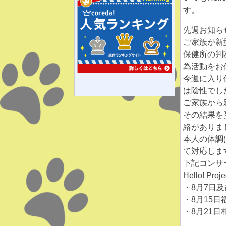
す。
先週お知ら
ご家族が新
保健所の判
為活動をお
今週に入り
は陰性でし
ご家族から
その結果を
絡がありま
本人の体調
て対応しま
下記コンサ
Hello! Pro
・8月7日及
・8月15日
・8月21日札