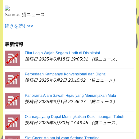
Source: 猫ニュース
続きを読む>>
最新情報
Fitur Login Wajah Segera Hadir di Disinitoto!
投稿日 2025年6月18日 19:05:31 （猫ニュース）
Perbedaan Kampanye Konvensional dan Digital
投稿日 2025年6月2日 23:15:02 （猫ニュース）
Panorama Alam Sawah Hijau yang Memanjakan Mata
投稿日 2025年6月1日 22:46:27 （猫ニュース）
Olahraga yang Dapat Meningkatkan Keseimbangan Tubuh
投稿日 2025年5月30日 17:46:45 （猫ニュース）
Slot Gacor Malam Ini yang Sedang Trending