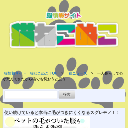
猫情報サイト 猫ねこぬこ TOP
猫ニュース
一人暮らしで心
が荒んできたから猫でも飼おうと思う
検
索:
使い続けていると
本当に
毛がつきにくくなる
スグレ
モノ！！