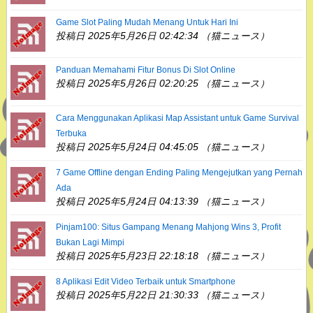
Game Slot Paling Mudah Menang Untuk Hari Ini
投稿日 2025年5月26日 02:42:34 （猫ニュース）
Panduan Memahami Fitur Bonus Di Slot Online
投稿日 2025年5月26日 02:20:25 （猫ニュース）
Cara Menggunakan Aplikasi Map Assistant untuk Game Survival
Terbuka
投稿日 2025年5月24日 04:45:05 （猫ニュース）
7 Game Offline dengan Ending Paling Mengejutkan yang Pernah
Ada
投稿日 2025年5月24日 04:13:39 （猫ニュース）
Pinjam100: Situs Gampang Menang Mahjong Wins 3, Profit
Bukan Lagi Mimpi
投稿日 2025年5月23日 22:18:18 （猫ニュース）
8 Aplikasi Edit Video Terbaik untuk Smartphone
投稿日 2025年5月22日 21:30:33 （猫ニュース）