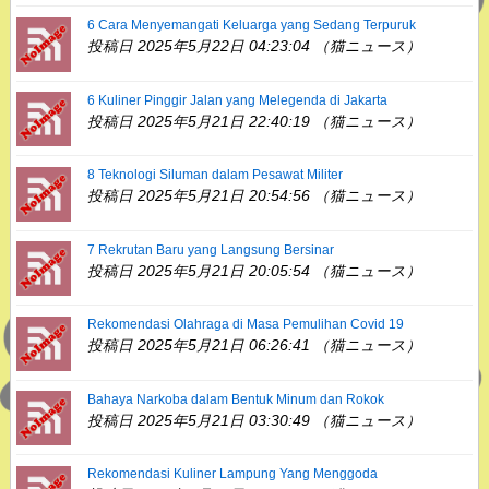
6 Cara Menyemangati Keluarga yang Sedang Terpuruk
投稿日 2025年5月22日 04:23:04 （猫ニュース）
6 Kuliner Pinggir Jalan yang Melegenda di Jakarta
投稿日 2025年5月21日 22:40:19 （猫ニュース）
8 Teknologi Siluman dalam Pesawat Militer
投稿日 2025年5月21日 20:54:56 （猫ニュース）
7 Rekrutan Baru yang Langsung Bersinar
投稿日 2025年5月21日 20:05:54 （猫ニュース）
Rekomendasi Olahraga di Masa Pemulihan Covid 19
投稿日 2025年5月21日 06:26:41 （猫ニュース）
Bahaya Narkoba dalam Bentuk Minum dan Rokok
投稿日 2025年5月21日 03:30:49 （猫ニュース）
Rekomendasi Kuliner Lampung Yang Menggoda