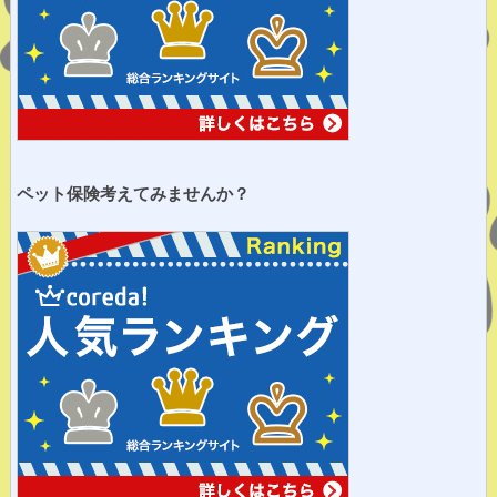
ペット保険考えてみませ
んか？