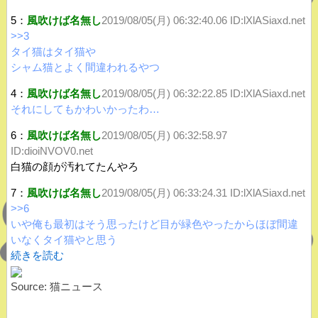
5：
風吹けば名無し
2019/08/05(月) 06:32:40.06
ID:lXlASiaxd.net
>>3
タイ猫はタイ猫や
シャム猫とよく間違われるやつ
4：
風吹けば名無し
2019/08/05(月) 06:32:22.85
ID:lXlASiaxd.net
それにしてもかわいかったわ…
6：
風吹けば名無し
2019/08/05(月) 06:32:58.97
ID:dioiNVOV0.net
白猫の顔が汚れてたんやろ
7：
風吹けば名無し
2019/08/05(月) 06:33:24.31
ID:lXlASiaxd.net
>>6
いや俺も最初はそう思ったけど目が緑色やったからほぼ間違
いなくタイ猫やと思う
続きを読む
Source: 猫ニュース