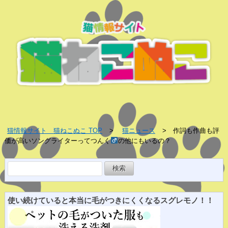
猫情報サイト 猫ねこぬこ TOP
猫ニュース
作詞も作曲も評
価が高いソングライターってつんく
の他にもいるの？
検
索:
使い続けていると
本当に
毛がつきにくくなる
スグレ
モノ！！