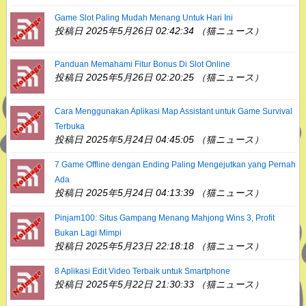
Game Slot Paling Mudah Menang Untuk Hari Ini
投稿日 2025年5月26日 02:42:34 （猫ニュース）
Panduan Memahami Fitur Bonus Di Slot Online
投稿日 2025年5月26日 02:20:25 （猫ニュース）
Cara Menggunakan Aplikasi Map Assistant untuk Game Survival
Terbuka
投稿日 2025年5月24日 04:45:05 （猫ニュース）
7 Game Offline dengan Ending Paling Mengejutkan yang Pernah
Ada
投稿日 2025年5月24日 04:13:39 （猫ニュース）
Pinjam100: Situs Gampang Menang Mahjong Wins 3, Profit
Bukan Lagi Mimpi
投稿日 2025年5月23日 22:18:18 （猫ニュース）
8 Aplikasi Edit Video Terbaik untuk Smartphone
投稿日 2025年5月22日 21:30:33 （猫ニュース）