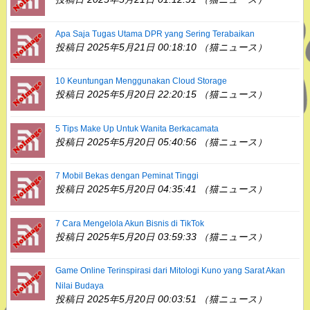
Apa Saja Tugas Utama DPR yang Sering Terabaikan
投稿日 2025年5月21日 00:18:10 （猫ニュース）
10 Keuntungan Menggunakan Cloud Storage
投稿日 2025年5月20日 22:20:15 （猫ニュース）
5 Tips Make Up Untuk Wanita Berkacamata
投稿日 2025年5月20日 05:40:56 （猫ニュース）
7 Mobil Bekas dengan Peminat Tinggi
投稿日 2025年5月20日 04:35:41 （猫ニュース）
7 Cara Mengelola Akun Bisnis di TikTok
投稿日 2025年5月20日 03:59:33 （猫ニュース）
Game Online Terinspirasi dari Mitologi Kuno yang Sarat Akan
Nilai Budaya
投稿日 2025年5月20日 00:03:51 （猫ニュース）