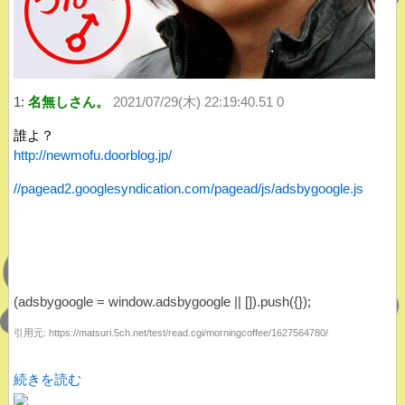
1:
名無しさん。
2021/07/29(木) 22:19:40.51 0
誰よ？
http://newmofu.doorblog.jp/
//pagead2.googlesyndication.com/pagead/js/adsbygoogle.js
(adsbygoogle = window.adsbygoogle || []).push({});
引用元: https://matsuri.5ch.net/test/read.cgi/morningcoffee/1627564780/
続きを読む