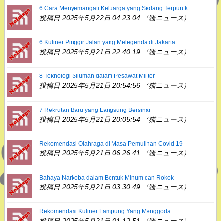
6 Cara Menyemangati Keluarga yang Sedang Terpuruk
投稿日 2025年5月22日 04:23:04 （猫ニュース）
6 Kuliner Pinggir Jalan yang Melegenda di Jakarta
投稿日 2025年5月21日 22:40:19 （猫ニュース）
8 Teknologi Siluman dalam Pesawat Militer
投稿日 2025年5月21日 20:54:56 （猫ニュース）
7 Rekrutan Baru yang Langsung Bersinar
投稿日 2025年5月21日 20:05:54 （猫ニュース）
Rekomendasi Olahraga di Masa Pemulihan Covid 19
投稿日 2025年5月21日 06:26:41 （猫ニュース）
Bahaya Narkoba dalam Bentuk Minum dan Rokok
投稿日 2025年5月21日 03:30:49 （猫ニュース）
Rekomendasi Kuliner Lampung Yang Menggoda
投稿日 2025年5月21日 01:12:51 （猫ニュース）