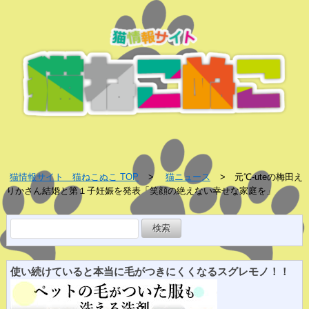
猫情報サイト 猫ねこぬこ TOP
猫ニュース
元℃-uteの梅田え
りかさん結婚と第１子妊娠を発表「笑顔の絶えない幸せな家庭を」
検
索:
使い続けていると
本当に
毛がつきにくくなる
スグレ
モノ！！