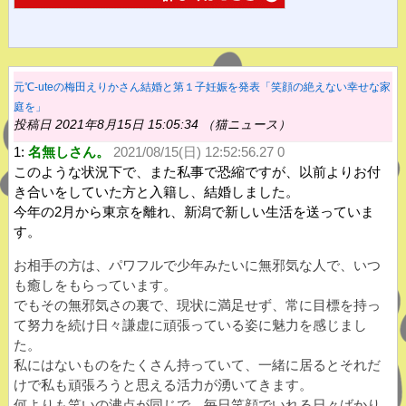
元℃-uteの梅田えりかさん結婚と第１子妊娠を発表「笑顔の絶えない幸せな家
庭を」
投稿日 2021年8月15日 15:05:34 （猫ニュース）
1:
名無しさん。
2021/08/15(日) 12:52:56.27 0
このような状況下で、また私事で恐縮ですが、以前よりお付
き合いをしていた方と入籍し、結婚しました。
今年の2月から東京を離れ、新潟で新しい生活を送っていま
す。
お相手の方は、パワフルで少年みたいに無邪気な人で、いつ
も癒しをもらっています。
でもその無邪気さの裏で、現状に満足せず、常に目標を持っ
て努力を続け日々謙虚に頑張っている姿に魅力を感じまし
た。
私にはないものをたくさん持っていて、一緒に居るとそれだ
けで私も頑張ろうと思える活力が湧いてきます。
何よりも笑いの沸点が同じで、毎日笑顔でいれる日々ばかり