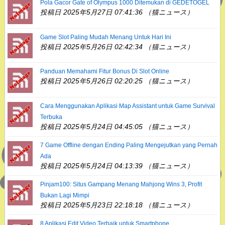
Pola Gacor Gate of Olympus 1000 Ditemukan di GEDETOGEL
投稿日 2025年5月27日 07:41:36 （猫ニュース）
Game Slot Paling Mudah Menang Untuk Hari Ini
投稿日 2025年5月26日 02:42:34 （猫ニュース）
Panduan Memahami Fitur Bonus Di Slot Online
投稿日 2025年5月26日 02:20:25 （猫ニュース）
Cara Menggunakan Aplikasi Map Assistant untuk Game Survival
Terbuka
投稿日 2025年5月24日 04:45:05 （猫ニュース）
7 Game Offline dengan Ending Paling Mengejutkan yang Pernah
Ada
投稿日 2025年5月24日 04:13:39 （猫ニュース）
Pinjam100: Situs Gampang Menang Mahjong Wins 3, Profit
Bukan Lagi Mimpi
投稿日 2025年5月23日 22:18:18 （猫ニュース）
8 Aplikasi Edit Video Terbaik untuk Smartphone