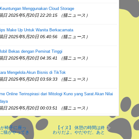
 Keuntungan Menggunakan Cloud Storage
稿日 2025年5月20日 22:20:15 （猫ニュース）
Tips Make Up Untuk Wanita Berkacamata
稿日 2025年5月20日 05:40:56 （猫ニュース）
obil Bekas dengan Peminat Tinggi
稿日 2025年5月20日 04:35:41 （猫ニュース）
ara Mengelola Akun Bisnis di TikTok
稿日 2025年5月20日 03:59:33 （猫ニュース）
e Online Terinspirasi dari Mitologi Kuno yang Sarat Akan Nilai
daya
稿日 2025年5月20日 00:03:51 （猫ニュース）
私が椅子に座っ
【イヌ】 休憩の時間は終
に猫がやってき
わりだよ。やだやだ、あと
に乗ってもいい
５分だけ～ → 犬はこうな