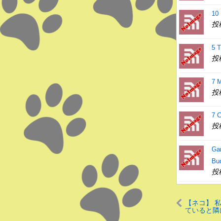
10
投
5 
投
7 M
投
7 C
投
Gam
Bu
投
【ネコ】 
ていると隣
た。その膝