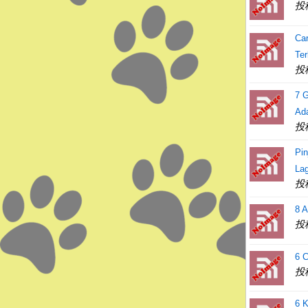
投
Ca
Te
投
7 G
Ad
投
Pi
Lag
投
8 A
投
6 
投
6 K