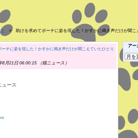
ース
助けを求めてポーチに姿を現した！かすかに鳴き声だけが聞こ
アー
ポーチに姿を現した！かすかに鳴き声だけが聞こえていたひとり
ア
年8月21日 06:00:15 （猫ニュース）
ー
カ
イ
 猫ニュース
ブ
>