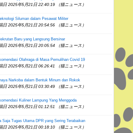
稿日 2025年5月21日 22:40:19 （猫ニュース）
eknologi Siluman dalam Pesawat Militer
稿日 2025年5月21日 20:54:56 （猫ニュース）
ekrutan Baru yang Langsung Bersinar
稿日 2025年5月21日 20:05:54 （猫ニュース）
komendasi Olahraga di Masa Pemulihan Covid 19
稿日 2025年5月21日 06:26:41 （猫ニュース）
haya Narkoba dalam Bentuk Minum dan Rokok
稿日 2025年5月21日 03:30:49 （猫ニュース）
komendasi Kuliner Lampung Yang Menggoda
稿日 2025年5月21日 01:12:51 （猫ニュース）
a Saja Tugas Utama DPR yang Sering Terabaikan
稿日 2025年5月21日 00:18:10 （猫ニュース）