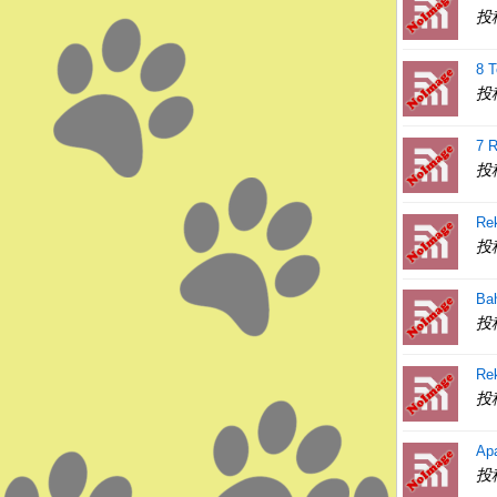
投
8 T
投
7 R
投
Re
投
Ba
投
Re
投
Ap
投