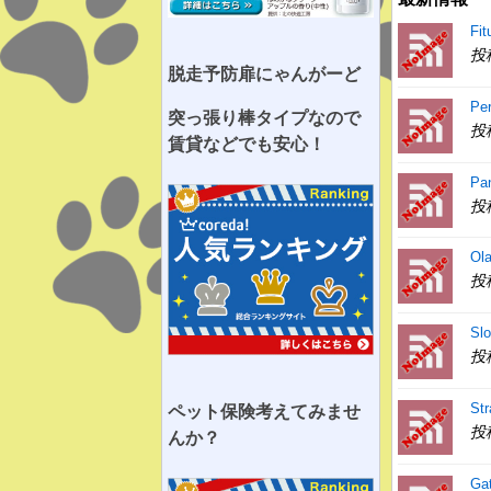
Fit
投
脱走予防扉にゃんがーど
Pe
突っ張り棒タイプなので
投
賃貸などでも安心！
Pa
投
Ol
投
Slo
投
Str
ペット保険考えてみませ
投
んか？
Gat