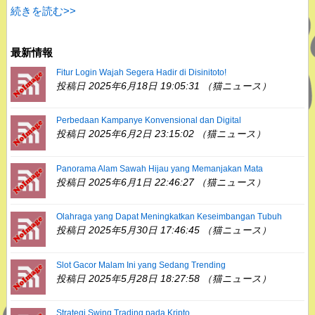
続きを読む>>
最新情報
Fitur Login Wajah Segera Hadir di Disinitoto!
投稿日 2025年6月18日 19:05:31 （猫ニュース）
Perbedaan Kampanye Konvensional dan Digital
投稿日 2025年6月2日 23:15:02 （猫ニュース）
Panorama Alam Sawah Hijau yang Memanjakan Mata
投稿日 2025年6月1日 22:46:27 （猫ニュース）
Olahraga yang Dapat Meningkatkan Keseimbangan Tubuh
投稿日 2025年5月30日 17:46:45 （猫ニュース）
Slot Gacor Malam Ini yang Sedang Trending
投稿日 2025年5月28日 18:27:58 （猫ニュース）
Strategi Swing Trading pada Kripto