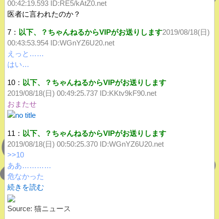
00:42:19.593 ID:RE5/kAtZ0.net
医者に言われたのか？
7：
以下、？ちゃんねるからVIPがお送りします
2019/08/18(日)
00:43:53.954
ID:WGnYZ6U20.net
えっと……
はい…
10：
以下、？ちゃんねるからVIPがお送りします
2019/08/18(日) 00:49:25.737
ID:KKtv9kF90.net
おまたせ
11：
以下、？ちゃんねるからVIPがお送りします
2019/08/18(日) 00:50:25.370
ID:WGnYZ6U20.net
>>10
ああ…………
危なかった
続きを読む
Source: 猫ニュース