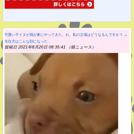
可愛い子イヌが我が家にやってきた。わ、私の立場はどうなるんですか？ →
先住犬はこんな顔になった…
投稿日 2021年8月20日 08:35:41 （猫ニュース）