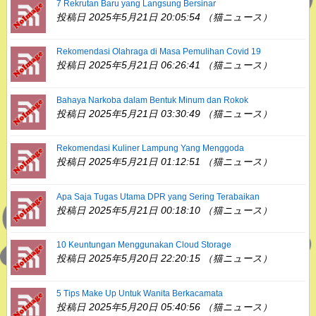
7 Rekrutan Baru yang Langsung Bersinar
投稿日 2025年5月21日 20:05:54 （猫ニュース）
Rekomendasi Olahraga di Masa Pemulihan Covid 19
投稿日 2025年5月21日 06:26:41 （猫ニュース）
Bahaya Narkoba dalam Bentuk Minum dan Rokok
投稿日 2025年5月21日 03:30:49 （猫ニュース）
Rekomendasi Kuliner Lampung Yang Menggoda
投稿日 2025年5月21日 01:12:51 （猫ニュース）
Apa Saja Tugas Utama DPR yang Sering Terabaikan
投稿日 2025年5月21日 00:18:10 （猫ニュース）
10 Keuntungan Menggunakan Cloud Storage
投稿日 2025年5月20日 22:20:15 （猫ニュース）
5 Tips Make Up Untuk Wanita Berkacamata
投稿日 2025年5月20日 05:40:56 （猫ニュース）