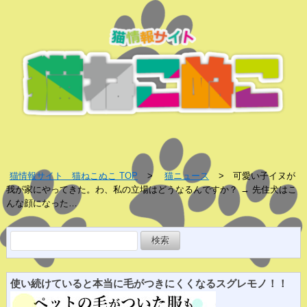
猫情報サイト 猫ねこぬこ TOP
猫ニュース
可愛い子イヌが
我が家にやってきた。わ、私の立場はどうなるんですか？ → 先住犬はこ
んな顔になった…
検
索:
使い続けていると
本当に
毛がつきにくくなる
スグレ
モノ！！