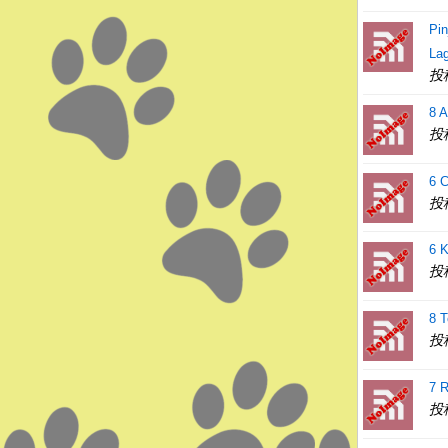
Pi
Lag
投
8 A
投
6 
投
6 K
投
8 T
投
7 R
投