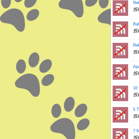
Re
投
Ba
投
Re
投
Ap
投
10
投
5 
投
7 M
投