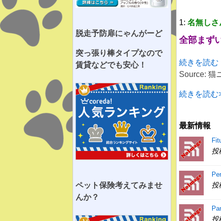
1:
名無しさ
脱走予防扉にゃんがーど
全部まず
突っ張り棒タイプなので
続きを読む
賃貸などでも安心！
Source:
続きを読む>
最新情報
Fit
投
Pe
投
ペット保険考えてみませ
んか？
Pa
投