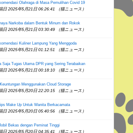
komendasi Olahraga di Masa Pemulihan Covid 19
稿日 2025年5月21日 06:26:41 （猫ニュース）
haya Narkoba dalam Bentuk Minum dan Rokok
稿日 2025年5月21日 03:30:49 （猫ニュース）
komendasi Kuliner Lampung Yang Menggoda
稿日 2025年5月21日 01:12:51 （猫ニュース）
a Saja Tugas Utama DPR yang Sering Terabaikan
稿日 2025年5月21日 00:18:10 （猫ニュース）
 Keuntungan Menggunakan Cloud Storage
稿日 2025年5月20日 22:20:15 （猫ニュース）
Tips Make Up Untuk Wanita Berkacamata
稿日 2025年5月20日 05:40:56 （猫ニュース）
obil Bekas dengan Peminat Tinggi
稿日 2025年5月20日 04:35:41 （猫ニュース）