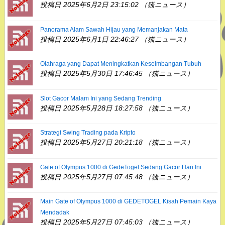
投稿日 2025年6月2日 23:15:02 （猫ニュース）
Panorama Alam Sawah Hijau yang Memanjakan Mata
投稿日 2025年6月1日 22:46:27 （猫ニュース）
Olahraga yang Dapat Meningkatkan Keseimbangan Tubuh
投稿日 2025年5月30日 17:46:45 （猫ニュース）
Slot Gacor Malam Ini yang Sedang Trending
投稿日 2025年5月28日 18:27:58 （猫ニュース）
Strategi Swing Trading pada Kripto
投稿日 2025年5月27日 20:21:18 （猫ニュース）
Gate of Olympus 1000 di GedeTogel Sedang Gacor Hari Ini
投稿日 2025年5月27日 07:45:48 （猫ニュース）
Main Gate of Olympus 1000 di GEDETOGEL Kisah Pemain Kaya
Mendadak
投稿日 2025年5月27日 07:45:03 （猫ニュース）