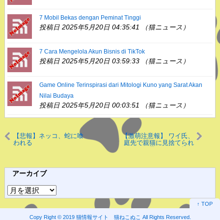
7 Mobil Bekas dengan Peminat Tinggi
投稿日 2025年5月20日 04:35:41 （猫ニュース）
7 Cara Mengelola Akun Bisnis di TikTok
投稿日 2025年5月20日 03:59:33 （猫ニュース）
Game Online Terinspirasi dari Mitologi Kuno yang Sarat Akan
Nilai Budaya
投稿日 2025年5月20日 00:03:51 （猫ニュース）
【悲報】ネッコ、蛇に喰
【激萌注意報】 ワイ氏、
われる
庭先で親猫に見捨てられ
た子ネッコを拾う
アーカイブ
ア
ー
↑ TOP
カ
Copy Right ©
2019 猫情報サイト 猫ねこぬこ
All Rights Reserved.