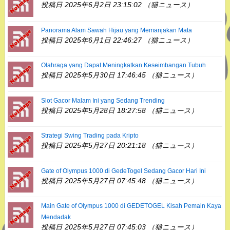
投稿日 2025年6月2日 23:15:02 （猫ニュース）
Panorama Alam Sawah Hijau yang Memanjakan Mata
投稿日 2025年6月1日 22:46:27 （猫ニュース）
Olahraga yang Dapat Meningkatkan Keseimbangan Tubuh
投稿日 2025年5月30日 17:46:45 （猫ニュース）
Slot Gacor Malam Ini yang Sedang Trending
投稿日 2025年5月28日 18:27:58 （猫ニュース）
Strategi Swing Trading pada Kripto
投稿日 2025年5月27日 20:21:18 （猫ニュース）
Gate of Olympus 1000 di GedeTogel Sedang Gacor Hari Ini
投稿日 2025年5月27日 07:45:48 （猫ニュース）
Main Gate of Olympus 1000 di GEDETOGEL Kisah Pemain Kaya
Mendadak
投稿日 2025年5月27日 07:45:03 （猫ニュース）