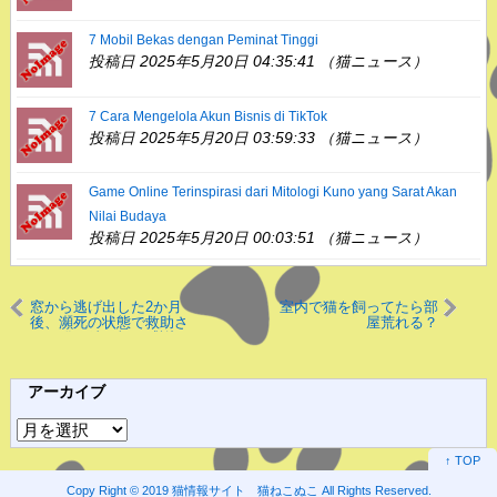
7 Mobil Bekas dengan Peminat Tinggi
投稿日 2025年5月20日 04:35:41 （猫ニュース）
7 Cara Mengelola Akun Bisnis di TikTok
投稿日 2025年5月20日 03:59:33 （猫ニュース）
Game Online Terinspirasi dari Mitologi Kuno yang Sarat Akan
Nilai Budaya
投稿日 2025年5月20日 00:03:51 （猫ニュース）
窓から逃げ出した2か月
室内で猫を飼ってたら部
後、瀕死の状態で救助さ
屋荒れる？
れた猫の精一杯の感謝の
しるし
アーカイブ
ア
ー
↑ TOP
カ
Copy Right ©
2019 猫情報サイト 猫ねこぬこ
All Rights Reserved.