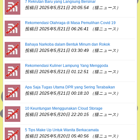
7 Rekrutan Baru yang Langsung Bersinar
投稿日 2025年5月21日 20:05:54 （猫ニュース）
Rekomendasi Olahraga di Masa Pemulihan Covid 19
投稿日 2025年5月21日 06:26:41 （猫ニュース）
Bahaya Narkoba dalam Bentuk Minum dan Rokok
投稿日 2025年5月21日 03:30:49 （猫ニュース）
Rekomendasi Kuliner Lampung Yang Menggoda
投稿日 2025年5月21日 01:12:51 （猫ニュース）
Apa Saja Tugas Utama DPR yang Sering Terabaikan
投稿日 2025年5月21日 00:18:10 （猫ニュース）
10 Keuntungan Menggunakan Cloud Storage
投稿日 2025年5月20日 22:20:15 （猫ニュース）
5 Tips Make Up Untuk Wanita Berkacamata
投稿日 2025年5月20日 05:40:56 （猫ニュース）