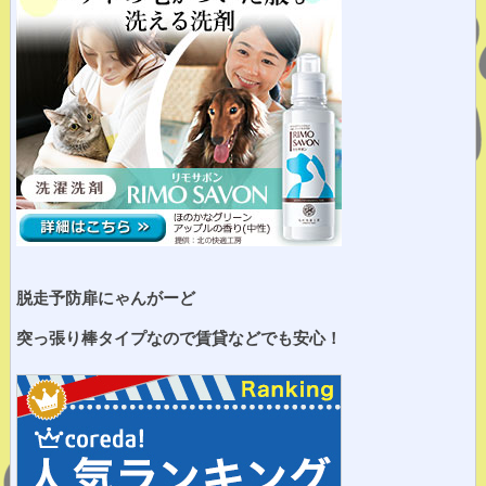
脱走予防扉にゃんがーど
突っ張り棒タイプなので賃貸などでも安心！