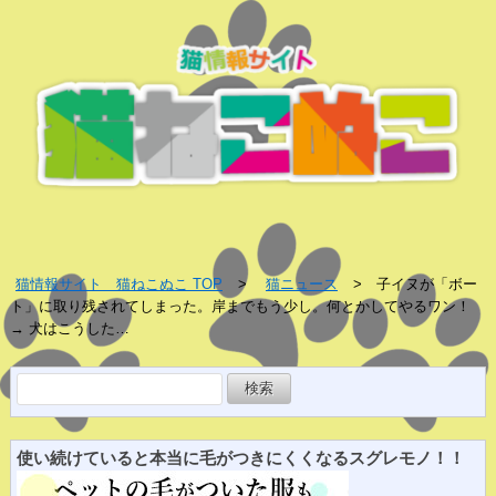
猫情報サイト 猫ねこぬこ TOP
猫ニュース
子イヌが「ボー
ト」に取り残されてしまった。岸までもう少し。何とかしてやるワン！
→ 犬はこうした…
検
索:
使い続けていると
本当に
毛がつきにくくなる
スグレ
モノ！！