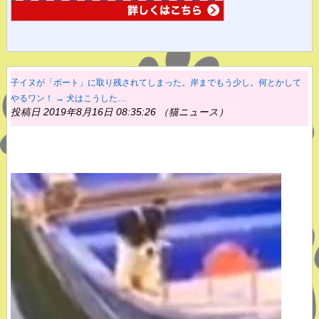
子イヌが「ボート」に取り残されてしまった。岸までもう少し。何とかして
やるワン！ → 犬はこうした…
投稿日 2019年8月16日 08:35:26 （猫ニュース）