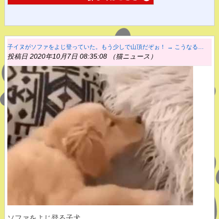
子イヌがソファをよじ登っていた。もう少しで山頂だぞぉ！ → こうなる…
投稿日 2020年10月7日 08:35:08 （猫ニュース）
ソファをよじ登る子犬。