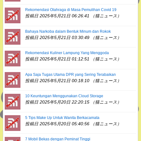
Rekomendasi Olahraga di Masa Pemulihan Covid 19
投稿日 2025年5月21日 06:26:41 （猫ニュース）
Bahaya Narkoba dalam Bentuk Minum dan Rokok
投稿日 2025年5月21日 03:30:49 （猫ニュース）
Rekomendasi Kuliner Lampung Yang Menggoda
投稿日 2025年5月21日 01:12:51 （猫ニュース）
Apa Saja Tugas Utama DPR yang Sering Terabaikan
投稿日 2025年5月21日 00:18:10 （猫ニュース）
10 Keuntungan Menggunakan Cloud Storage
投稿日 2025年5月20日 22:20:15 （猫ニュース）
5 Tips Make Up Untuk Wanita Berkacamata
投稿日 2025年5月20日 05:40:56 （猫ニュース）
7 Mobil Bekas dengan Peminat Tinggi