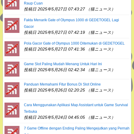
Raup Cuan
投稿日 2025年5月27日 07:43:27 （猫ニュース）
Fakta Menarik Gate of Olympus 1000 di GEDETOGEL Lagi
Gacor
投稿日 2025年5月27日 07:42:19 （猫ニュース）
Pola Gacor Gate of Olympus 1000 Ditemukan di GEDETOGEL
投稿日 2025年5月27日 07:41:36 （猫ニュース）
Game Slot Paling Mudah Menang Untuk Hari Ini
投稿日 2025年5月26日 02:42:34 （猫ニュース）
Panduan Memahami Fitur Bonus Di Slot Online
投稿日 2025年5月26日 02:20:25 （猫ニュース）
Cara Menggunakan Aplikasi Map Assistant untuk Game Survival
Terbuka
投稿日 2025年5月24日 04:45:05 （猫ニュース）
7 Game Offline dengan Ending Paling Mengejutkan yang Pernah