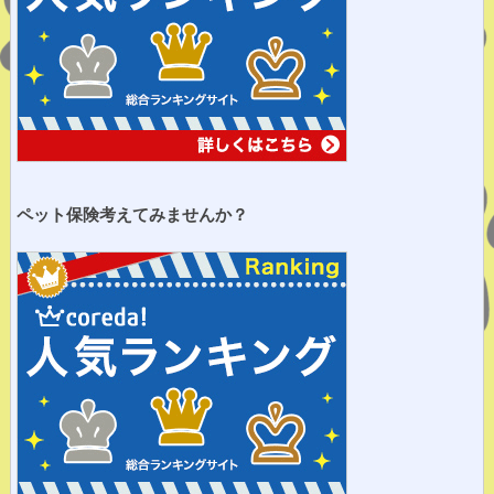
ペット保険考えてみませ
んか？