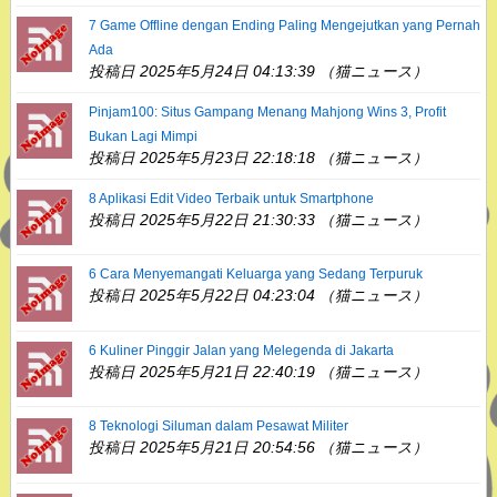
7 Game Offline dengan Ending Paling Mengejutkan yang Pernah
Ada
投稿日 2025年5月24日 04:13:39 （猫ニュース）
Pinjam100: Situs Gampang Menang Mahjong Wins 3, Profit
Bukan Lagi Mimpi
投稿日 2025年5月23日 22:18:18 （猫ニュース）
8 Aplikasi Edit Video Terbaik untuk Smartphone
投稿日 2025年5月22日 21:30:33 （猫ニュース）
6 Cara Menyemangati Keluarga yang Sedang Terpuruk
投稿日 2025年5月22日 04:23:04 （猫ニュース）
6 Kuliner Pinggir Jalan yang Melegenda di Jakarta
投稿日 2025年5月21日 22:40:19 （猫ニュース）
8 Teknologi Siluman dalam Pesawat Militer
投稿日 2025年5月21日 20:54:56 （猫ニュース）