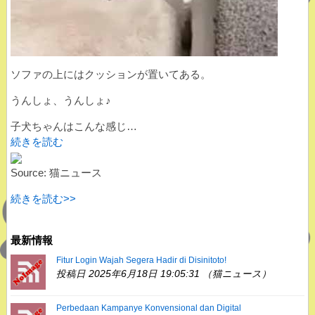
ソファの上にはクッションが置いてある。
うんしょ、うんしょ♪
子犬ちゃんはこんな感じ…
続きを読む
Source: 猫ニュース
続きを読む>>
最新情報
Fitur Login Wajah Segera Hadir di Disinitoto!
投稿日 2025年6月18日 19:05:31 （猫ニュース）
Perbedaan Kampanye Konvensional dan Digital