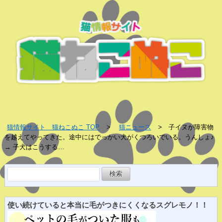
猫情報サイト 猫ねこぬこ TOP
猫ニュース
子イヌが障害物
を越えてやってきた。途中にはでっかい犬がくつろいでいる。うんしょ♪
→ 子犬はこうする…
検
索:
使い続けていると
本当に
毛がつきにくくなる
スグレ
モノ！！