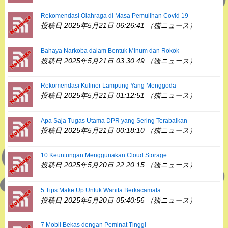
Rekomendasi Olahraga di Masa Pemulihan Covid 19
投稿日 2025年5月21日 06:26:41 （猫ニュース）
Bahaya Narkoba dalam Bentuk Minum dan Rokok
投稿日 2025年5月21日 03:30:49 （猫ニュース）
Rekomendasi Kuliner Lampung Yang Menggoda
投稿日 2025年5月21日 01:12:51 （猫ニュース）
Apa Saja Tugas Utama DPR yang Sering Terabaikan
投稿日 2025年5月21日 00:18:10 （猫ニュース）
10 Keuntungan Menggunakan Cloud Storage
投稿日 2025年5月20日 22:20:15 （猫ニュース）
5 Tips Make Up Untuk Wanita Berkacamata
投稿日 2025年5月20日 05:40:56 （猫ニュース）
7 Mobil Bekas dengan Peminat Tinggi