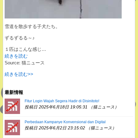
雪道を散歩する子犬たち。
ずるずるる～♪
１匹はこんな感じ…
続きを読む
Source: 猫ニュース
続きを読む>>
最新情報
Fitur Login Wajah Segera Hadir di Disinitoto!
投稿日 2025年6月18日 19:05:31 （猫ニュース）
Perbedaan Kampanye Konvensional dan Digital
投稿日 2025年6月2日 23:15:02 （猫ニュース）