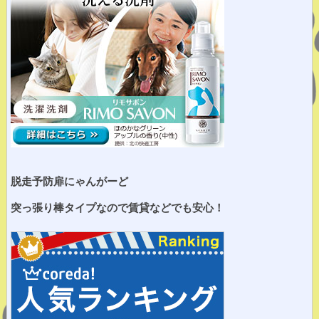
脱走予防扉にゃんがーど
突っ張り棒タイプなので賃貸などでも安心！