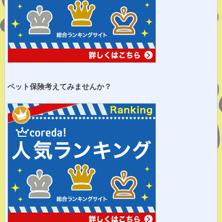
ペット保険考えてみませ
んか？