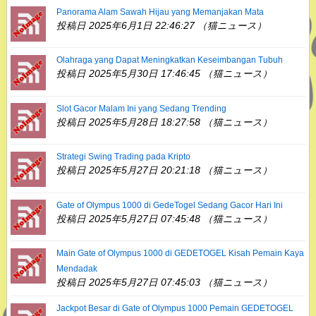
Panorama Alam Sawah Hijau yang Memanjakan Mata
投稿日 2025年6月1日 22:46:27 （猫ニュース）
Olahraga yang Dapat Meningkatkan Keseimbangan Tubuh
投稿日 2025年5月30日 17:46:45 （猫ニュース）
Slot Gacor Malam Ini yang Sedang Trending
投稿日 2025年5月28日 18:27:58 （猫ニュース）
Strategi Swing Trading pada Kripto
投稿日 2025年5月27日 20:21:18 （猫ニュース）
Gate of Olympus 1000 di GedeTogel Sedang Gacor Hari Ini
投稿日 2025年5月27日 07:45:48 （猫ニュース）
Main Gate of Olympus 1000 di GEDETOGEL Kisah Pemain Kaya
Mendadak
投稿日 2025年5月27日 07:45:03 （猫ニュース）
Jackpot Besar di Gate of Olympus 1000 Pemain GEDETOGEL