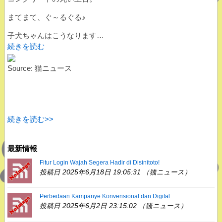
まてまて、ぐ～るぐる♪
子犬ちゃんはこうなります…
続きを読む
Source: 猫ニュース
続きを読む>>
最新情報
Fitur Login Wajah Segera Hadir di Disinitoto!
投稿日 2025年6月18日 19:05:31 （猫ニュース）
Perbedaan Kampanye Konvensional dan Digital
投稿日 2025年6月2日 23:15:02 （猫ニュース）