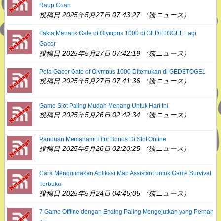
Raup Cuan
投稿日 2025年5月27日 07:43:27 （猫ニュース）
Fakta Menarik Gate of Olympus 1000 di GEDETOGEL Lagi
Gacor
投稿日 2025年5月27日 07:42:19 （猫ニュース）
Pola Gacor Gate of Olympus 1000 Ditemukan di GEDETOGEL
投稿日 2025年5月27日 07:41:36 （猫ニュース）
Game Slot Paling Mudah Menang Untuk Hari Ini
投稿日 2025年5月26日 02:42:34 （猫ニュース）
Panduan Memahami Fitur Bonus Di Slot Online
投稿日 2025年5月26日 02:20:25 （猫ニュース）
Cara Menggunakan Aplikasi Map Assistant untuk Game Survival
Terbuka
投稿日 2025年5月24日 04:45:05 （猫ニュース）
7 Game Offline dengan Ending Paling Mengejutkan yang Pernah