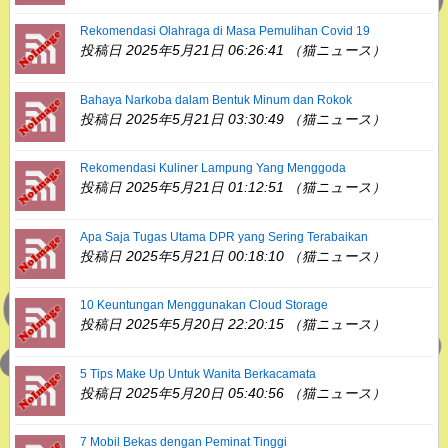
Rekomendasi Olahraga di Masa Pemulihan Covid 19
投稿日 2025年5月21日 06:26:41 （猫ニュース）
Bahaya Narkoba dalam Bentuk Minum dan Rokok
投稿日 2025年5月21日 03:30:49 （猫ニュース）
Rekomendasi Kuliner Lampung Yang Menggoda
投稿日 2025年5月21日 01:12:51 （猫ニュース）
Apa Saja Tugas Utama DPR yang Sering Terabaikan
投稿日 2025年5月21日 00:18:10 （猫ニュース）
10 Keuntungan Menggunakan Cloud Storage
投稿日 2025年5月20日 22:20:15 （猫ニュース）
5 Tips Make Up Untuk Wanita Berkacamata
投稿日 2025年5月20日 05:40:56 （猫ニュース）
7 Mobil Bekas dengan Peminat Tinggi