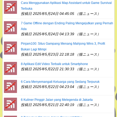
Cara Menggunakan Aplikasi Map Assistant untuk Game Survival
Terbuka
投稿日 2025年5月24日 04:45:05 （猫ニュース）
7 Game Offline dengan Ending Paling Mengejutkan yang Pernah
Ada
投稿日 2025年5月24日 04:13:39 （猫ニュース）
Pinjam100: Situs Gampang Menang Mahjong Wins 3, Profit
Bukan Lagi Mimpi
投稿日 2025年5月23日 22:18:18 （猫ニュース）
8 Aplikasi Edit Video Terbaik untuk Smartphone
投稿日 2025年5月22日 21:30:33 （猫ニュース）
6 Cara Menyemangati Keluarga yang Sedang Terpuruk
投稿日 2025年5月22日 04:23:04 （猫ニュース）
6 Kuliner Pinggir Jalan yang Melegenda di Jakarta
投稿日 2025年5月21日 22:40:19 （猫ニュース）