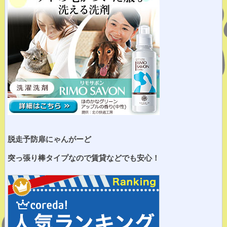
脱走予防扉にゃんがーど
突っ張り棒タイプなので賃貸などでも安心！