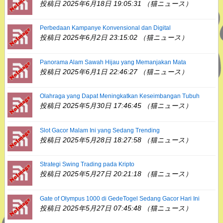
投稿日 2025年6月18日 19:05:31 （猫ニュース）
Perbedaan Kampanye Konvensional dan Digital
投稿日 2025年6月2日 23:15:02 （猫ニュース）
Panorama Alam Sawah Hijau yang Memanjakan Mata
投稿日 2025年6月1日 22:46:27 （猫ニュース）
Olahraga yang Dapat Meningkatkan Keseimbangan Tubuh
投稿日 2025年5月30日 17:46:45 （猫ニュース）
Slot Gacor Malam Ini yang Sedang Trending
投稿日 2025年5月28日 18:27:58 （猫ニュース）
Strategi Swing Trading pada Kripto
投稿日 2025年5月27日 20:21:18 （猫ニュース）
Gate of Olympus 1000 di GedeTogel Sedang Gacor Hari Ini
投稿日 2025年5月27日 07:45:48 （猫ニュース）