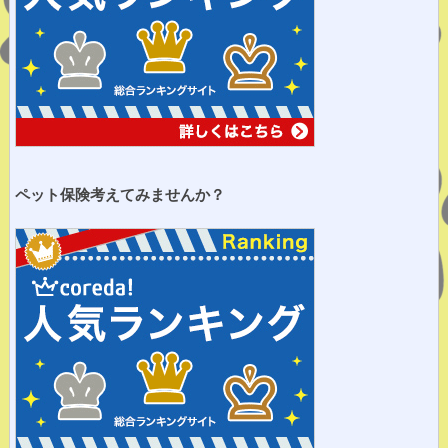
ペット保険考えてみませ
んか？