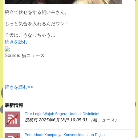
腕立て伏せをする飼い主さん。
もっと気合を入れるんだワン！
子犬はこうなっちゃう…
続きを読む
Source: 猫ニュース
続きを読む>>
最新情報
Fitur Login Wajah Segera Hadir di Disinitoto!
投稿日 2025年6月18日 19:05:31 （猫ニュース）
Perbedaan Kampanye Konvensional dan Digital