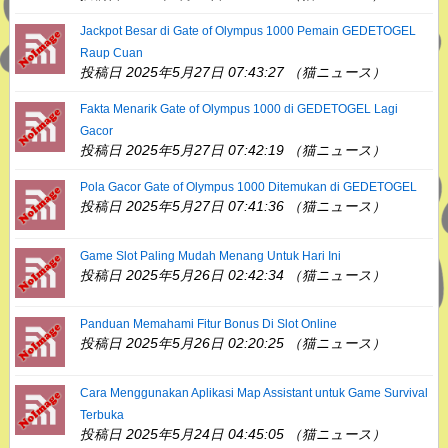
Jackpot Besar di Gate of Olympus 1000 Pemain GEDETOGEL
Raup Cuan
投稿日 2025年5月27日 07:43:27 （猫ニュース）
Fakta Menarik Gate of Olympus 1000 di GEDETOGEL Lagi
Gacor
投稿日 2025年5月27日 07:42:19 （猫ニュース）
Pola Gacor Gate of Olympus 1000 Ditemukan di GEDETOGEL
投稿日 2025年5月27日 07:41:36 （猫ニュース）
Game Slot Paling Mudah Menang Untuk Hari Ini
投稿日 2025年5月26日 02:42:34 （猫ニュース）
Panduan Memahami Fitur Bonus Di Slot Online
投稿日 2025年5月26日 02:20:25 （猫ニュース）
Cara Menggunakan Aplikasi Map Assistant untuk Game Survival
Terbuka
投稿日 2025年5月24日 04:45:05 （猫ニュース）